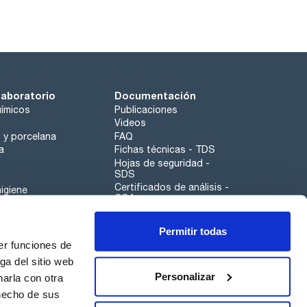
laboratorio
Documentación
ímicos
Publicaciones
Videos
o y porcelana
FAQ
a
Fichas técnicas - TDS
Hojas de seguridad -
SDS
Certificados de análisis -
igiene
COA
Aplicaciones
Permitir todas
Scharlau leathergoods
er funciones de
Canal de denuncias
ga del sitio web
Personalizar
arla con otra
 hecho de sus