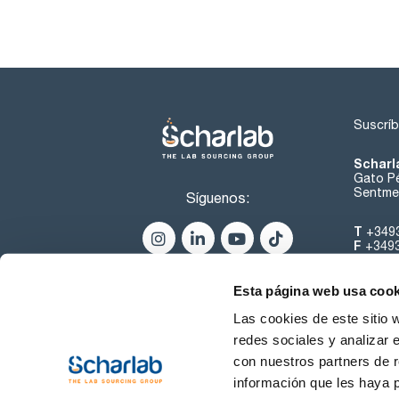
Suscríb
Scharl
Gato Pé
Sentmen
Síguenos:
T
+349
F
+349
helpde
Esta página web usa cook
Las cookies de este sitio 
redes sociales y analizar 
con nuestros partners de r
información que les haya 