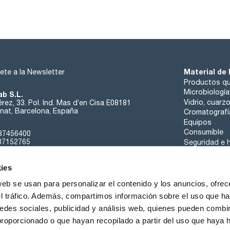
Material de 
ete a la Newsletter
Productos qu
Microbiología
ab S.L.
Vidrio, cuarz
rez, 33. Pol. Ind. Mas d’en Cisa E08181
at, Barcelona, España
Cromatografí
Equipos
Consumible
37456400
37152765
Seguridad e h
sk@scharlab.com
ies
web se usan para personalizar el contenido y los anuncios, ofrec
el tráfico. Además, compartimos información sobre el uso que ha
edes sociales, publicidad y análisis web, quienes pueden combin
Sobre nosotros
Eventos
Contacta
Noticias
proporcionado o que hayan recopilado a partir del uso que haya