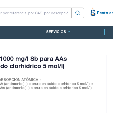
Resto d
SERVICIOS
 1000 mg/l Sb para AAs
ido clorhídrico 5 mol/l)
ABSORCIÓN ATÓMICA
(antimonio(III) cloruro en ácido clorhídrico 5 mol/l)
 (antimonio(III) cloruro en ácido clorhídrico 5 mol/l)