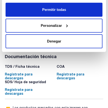
Ácido nítrico, 69%, Ultratrace®, para análisis de trazas
(ppb)
Permitir todas
AC16171000
Envase
: x 1 l :: Plastic bottle
Disponibilidad
Ver stock
:
Mi precio
Comprar
:
Personalizar
Denegar
Documentación técnica
TDS / Ficha técnica
COA
Regístrate para
Regístrate para
descargas
descargas
SDS/ Hoja de seguridad
Regístrate para
descargas
Los productos marcados con esta imagen son