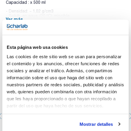
Capacidad : x 500 ml
- Densidad: ~ 1,02 g/cm3
- Solub. en agua: (20 ºC): miscible
Ver más
- ADR: 8 C1 III UN 3264
- IMDG: 8 III UN 3264
- IATA/ICAO: 8 III UN 3264
- Palabra de advertencia-GHS: Atención
- Frases H-GHS : H315 - H319
- Frases P-GHS: P280 - P264 - P305+P351+P338 - P321 -
Te puede interesar
Esta página web usa cookies
P332+P313 - P337+P313
- Partida arancelaria: 3822 00 00 00
Las cookies de este sitio web se usan para personalizar
ESPECIFICACIONES
el contenido y los anuncios, ofrecer funciones de redes
concentración : 995 - 1005 mg/l
sociales y analizar el tráfico. Además, compartimos
incertidumbre ± 5 mg/l
información sobre el uso que haga del sitio web con
Esta solución patrón es trazable a Material de Referencia
nuestros partners de redes sociales, publicidad y análisis
Patrón de NIST.
web, quienes pueden combinarla con otra información
que les haya proporcionado o que hayan recopilado a
partir del uso que haya hecho de sus servicios.
Mostrar detalles