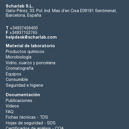
Scharlab S.L.
Gato Pérez, 33. Pol. Ind. Mas d’en Cisa E08181 Sentmenat,
Barcelona, España
T
+34937456400
F
+34937152765
helpdesk@scharlab.com
Material de laboratorio
Productos químicos
Microbiología
Vidrio, cuarzo y porcelana
Cromatografía
Equipos
Consumible
Seguridad e higiene
Documentación
Publicaciones
Videos
FAQ
Fichas técnicas - TDS
Hojas de seguridad - SDS
Certificados de análisis - COA