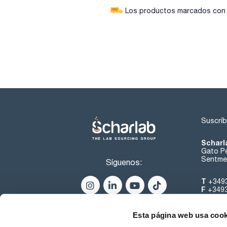
Los productos marcados con e
Suscríb
Scharl
Gato Pé
Sentmen
Síguenos:
T
+349
F
+349
helpde
Esta página web usa cook