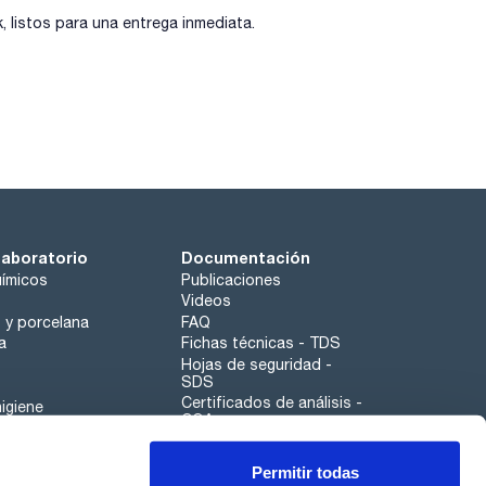
listos para una entrega inmediata.
laboratorio
Documentación
ímicos
Publicaciones
Videos
o y porcelana
FAQ
a
Fichas técnicas - TDS
Hojas de seguridad -
SDS
Certificados de análisis -
igiene
COA
Aplicaciones
Permitir todas
Scharlau leathergoods