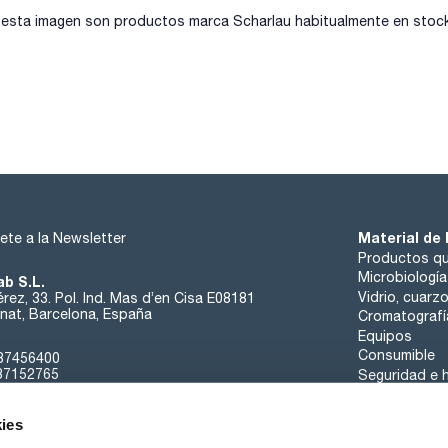
sta imagen son productos marca Scharlau habitualmente en stock, 
Material de 
ete a la Newsletter
Productos qu
Microbiología
ab S.L.
Vidrio, cuarz
rez, 33. Pol. Ind. Mas d’en Cisa E08181
at, Barcelona, España
Cromatografí
Equipos
Consumible
37456400
37152765
Seguridad e h
sk@scharlab.com
ies