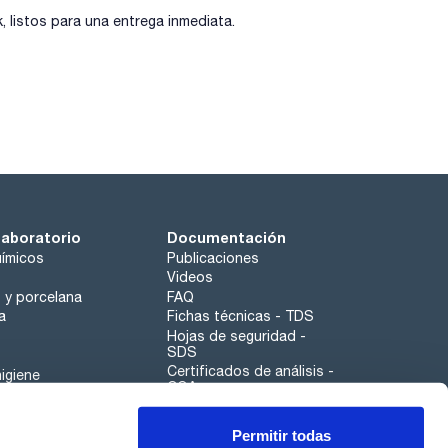
listos para una entrega inmediata.
laboratorio
Documentación
ímicos
Publicaciones
Videos
o y porcelana
FAQ
a
Fichas técnicas - TDS
Hojas de seguridad -
SDS
Certificados de análisis -
igiene
COA
Aplicaciones
Permitir todas
Scharlau leathergoods