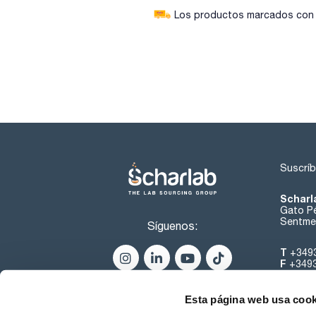
Los productos marcados con e
Suscríb
Scharl
Gato Pé
Sentmen
Síguenos:
T
+349
F
+349
helpde
Esta página web usa cook