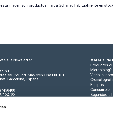
sta imagen son productos marca Scharlau habitualmente en stock, 
Material de 
ete a la Newsletter
Productos qu
Microbiología
ab S.L.
Vidrio, cuarz
rez, 33. Pol. Ind. Mas d’en Cisa E08181
at, Barcelona, España
Cromatografí
Equipos
Consumible
37456400
37152765
Seguridad e h
sk@scharlab.com
ies