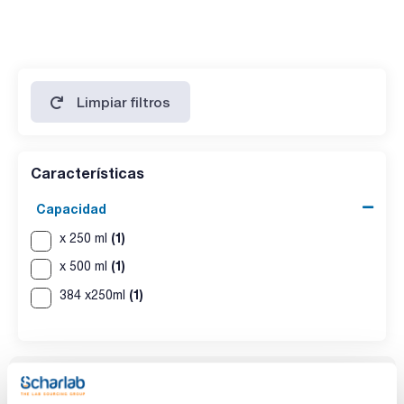
35: 15392
40: 16678
Limpiar filtros
Características
Capacidad
(1)
x 250 ml
(1)
x 500 ml
(1)
384 x250ml