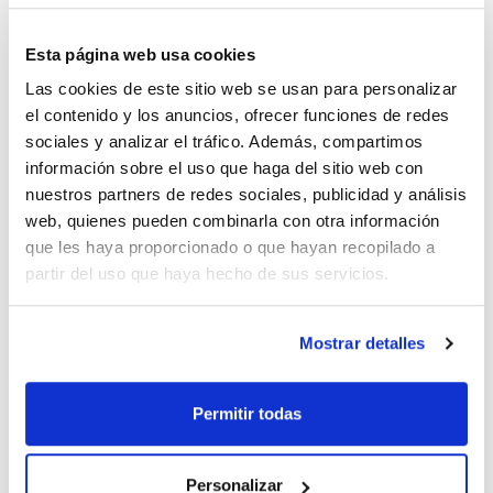
Esta página web usa cookies
Las cookies de este sitio web se usan para personalizar
el contenido y los anuncios, ofrecer funciones de redes
Capacidad
sociales y analizar el tráfico. Además, compartimos
x 250 ml
información sobre el uso que haga del sitio web con
nuestros partners de redes sociales, publicidad y análisis
Referencia
Envase
Precio
PA01020250
Comprar
x 250 ml :: Plastic
web, quienes pueden combinarla con otra información
bottle
que les haya proporcionado o que hayan recopilado a
Disponibilidad
partir del uso que haya hecho de sus servicios.
Ver stock
Mostrar detalles
Permitir todas
Capacidad
x 500 ml
Personalizar