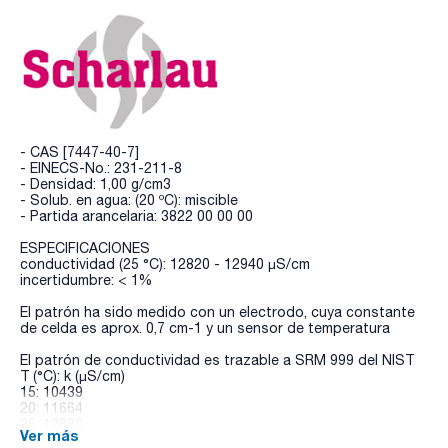
- CAS [7447-40-7]
- EINECS-No.: 231-211-8
- Densidad: 1,00 g/cm3
- Solub. en agua: (20 ºC): miscible
- Partida arancelaria: 3822 00 00 00
ESPECIFICACIONES
conductividad (25 °C): 12820 - 12940 µS/cm
incertidumbre: < 1%
El patrón ha sido medido con un electrodo, cuya constante
de celda es aprox. 0,7 cm-1 y un sensor de temperatura
El patrón de conductividad es trazable a SRM 999 del NIST
T (°C): k (µS/cm)
15: 10439
20: 11664
25: 12880
Ver más
30: 14112