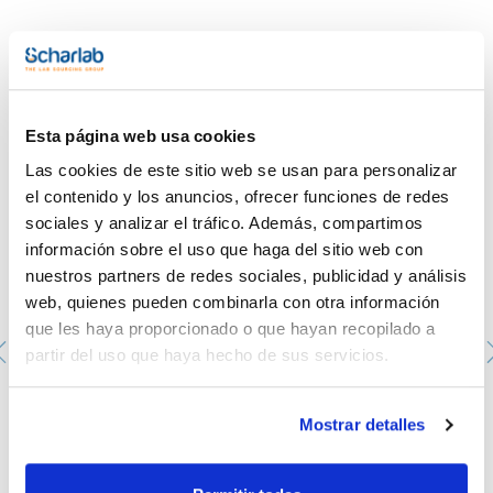
- IATA/ICAO: 8 III UN 3264
- Palabra de advertencia-GHS: Atención
- Frases H-GHS : H315 - H319
- Frases P-GHS: P280 - P264 - P305+P351+P338 - P321 -
P332+P313 - P337+P313
Te puede interesar
- Partida arancelaria: 3822 00 00 00
ESPECIFICACIONES
Esta página web usa cookies
arsénico (As): 10000 ppm
Las cookies de este sitio web se usan para personalizar
Esta solución patrón es trazable a Material de Referencia
el contenido y los anuncios, ofrecer funciones de redes
Patrón de NIST.
sociales y analizar el tráfico. Además, compartimos
información sobre el uso que haga del sitio web con
nuestros partners de redes sociales, publicidad y análisis
web, quienes pueden combinarla con otra información
que les haya proporcionado o que hayan recopilado a
partir del uso que haya hecho de sus servicios.
Ácido nítrico, 69%, Ultratrace®, para análisis de trazas
Mostrar detalles
(ppb)
AC16171000
Envase
: x 1 l :: Plastic bottle