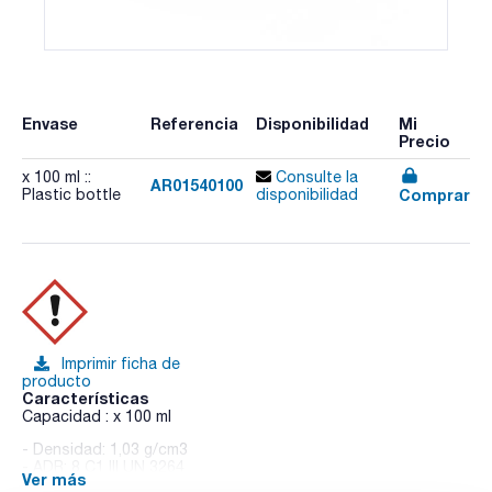
Envase
Referencia
Disponibilidad
Mi
Precio
x 100 ml ::
Consulte la
AR01540100
Comprar
Plastic bottle
disponibilidad
Imprimir ficha de
producto
Características
Capacidad : x 100 ml
- Densidad: 1,03 g/cm3
- ADR: 8 C1 III UN 3264
Ver más
- IMDG: 8 III UN 3264