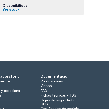
Disponibilidad
Ver stock
laboratorio
Documentación
ímicos
Publicaciones
Videos
o y porcelana
FAQ
a
Fichas técnicas - TDS
Hojas de seguridad -
SDS
Certificados de análisis -