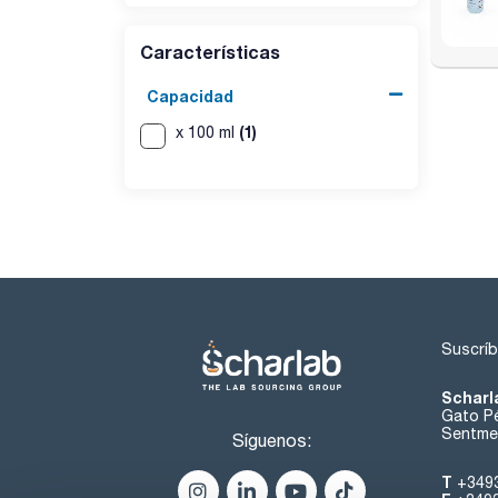
Características
Capacidad
(1)
x 100 ml
Suscríb
Scharl
Gato Pé
Sentmen
Síguenos:
T
+349