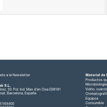
Material de 
ete a la Newsletter
Productos qu
Microbiología
ab S.L.
Vidrio, cuarz
rez, 33. Pol. Ind. Mas d’en Cisa E08181
at, Barcelona, España
Cromatografí
Equipos
Consumible
37456400