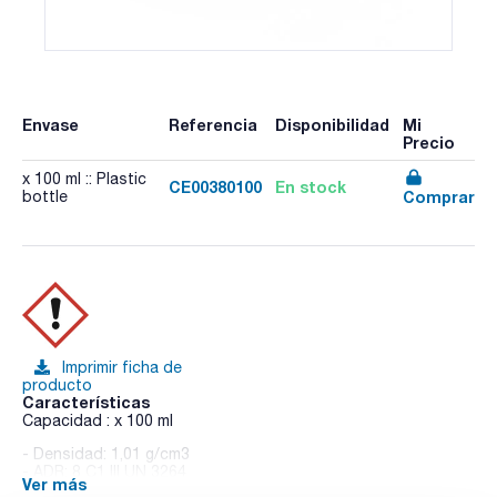
Envase
Referencia
Disponibilidad
Mi
Precio
x 100 ml :: Plastic
CE00380100
En stock
Comprar
bottle
Imprimir ficha de
producto
Características
Capacidad : x 100 ml
- Densidad: 1,01 g/cm3
- ADR: 8 C1 III UN 3264
Ver más
- IMDG: 8 III UN 3264