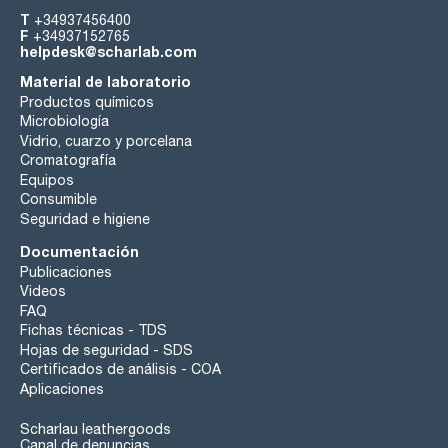
T
+34937456400
F
+34937152765
helpdesk@scharlab.com
Material de laboratorio
Productos químicos
Microbiología
Vidrio, cuarzo y porcelana
Cromatografía
Equipos
Consumible
Seguridad e higiene
Documentación
Publicaciones
Videos
FAQ
Fichas técnicas - TDS
Hojas de seguridad - SDS
Certificados de análisis - COA
Aplicaciones
Scharlau leathergoods
Canal de denuncias