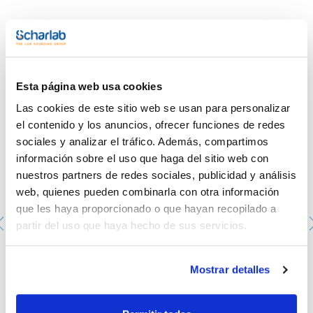
- IATA/ICAO: 8 III UN 3264
- Palabra de advertencia-GHS: Atención
- Frases H-GHS : H315 - H319
- Frases P-GHS: P280 - P264 - P305+P351+P338 - P321 -
P332+P313 - P337+P313
Te puede interesar
- Partida arancelaria: 3822 00 00 00
ESPECIFICACIONES
Esta página web usa cookies
concentración : 1000 mg/l
Las cookies de este sitio web se usan para personalizar
Esta solución patrón es trazable a Material de Referencia
el contenido y los anuncios, ofrecer funciones de redes
Patrón de NIST.
sociales y analizar el tráfico. Además, compartimos
información sobre el uso que haga del sitio web con
nuestros partners de redes sociales, publicidad y análisis
web, quienes pueden combinarla con otra información
que les haya proporcionado o que hayan recopilado a
partir del uso que haya hecho de sus servicios.
Ácido nítrico, 69%, Ultratrace®, para análisis de trazas
Mostrar detalles
(ppb)
AC16171000
Envase
: x 1 l :: Plastic bottle