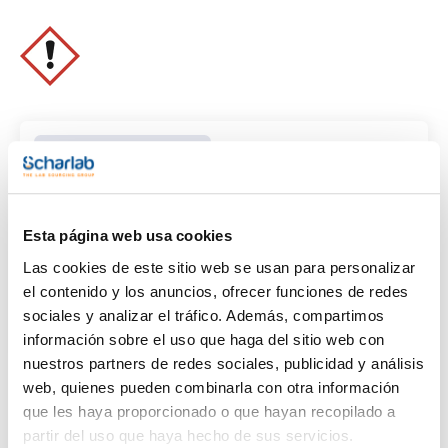
Limpiar filtros
Características
Esta página web usa cookies
Las cookies de este sitio web se usan para personalizar
Capacidad
el contenido y los anuncios, ofrecer funciones de redes
(1)
x 100 ml
sociales y analizar el tráfico. Además, compartimos
información sobre el uso que haga del sitio web con
nuestros partners de redes sociales, publicidad y análisis
web, quienes pueden combinarla con otra información
que les haya proporcionado o que hayan recopilado a
partir del uso que haya hecho de sus servicios.