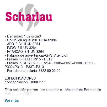
- Densidad: 1,02 g/cm3
- Solub. en agua: (20 ºC): miscible
- ADR: 8 C1 III UN 3264
- IMDG: 8 III UN 3264
- IATA/ICAO: 8 III UN 3264
- Palabra de advertencia-GHS: Atención
- Frases H-GHS : H315 - H319
- Frases P-GHS: P280 - P264 - P305+P351+P338 - P321 -
P332+P313 - P337+P313
- Partida arancelaria: 3822 00 00 00
ESPECIFICACIONES
concentración : 1000 mg/l
Esta solución patrón es trazable a Material de Referencia
Patrón de NIST.
Ver más