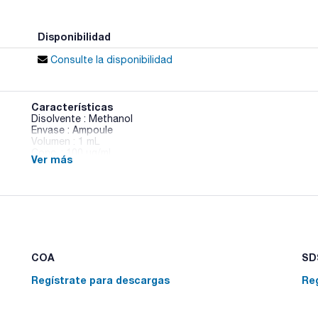
Disponibilidad
Consulte la disponibilidad
Características
Disolvente : Methanol
Envase : Ampoule
Volumen : 1 mL
Conc. : 100 ug/ml
Ver más
CAS : [75-35-4]
1,1-Dichloroethene in Methanol
COA
SDS
Regístrate para descargas
Re