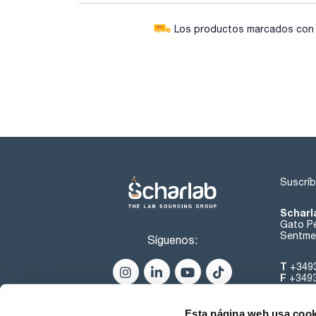
Los productos marcados con e
Suscríb
Scharl
Gato Pé
Sentmen
Síguenos:
T
+349
F
+349
helpde
Esta página web usa cook