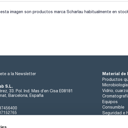
sta imagen son productos marca Scharlau habitualmente en stock, 
Material de 
ete a la Newsletter
Productos qu
Microbiología
ab S.L.
Vidrio, cuarz
rez, 33. Pol. Ind. Mas d’en Cisa E08181
at, Barcelona, España
Cromatografí
Equipos
Consumible
37456400
37152765
Seguridad e h
sk@scharlab.com
ies