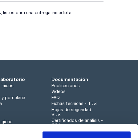
listos para una entrega inmediata.
laboratorio
Documentación
ímicos
Publicaciones
Videos
o y porcelana
FAQ
a
Fichas técnicas - TDS
Hojas de seguridad -
SDS
Certificados de análisis -
igiene
COA
Aplicaciones