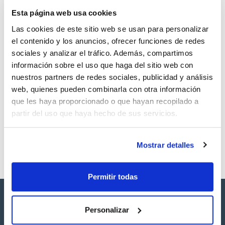
TDS / Ficha técnica
COA
Esta página web usa cookies
Regístrate para
Regístrate para
descargas
descargas
Las cookies de este sitio web se usan para personalizar
SDS/ Hoja de seguridad
el contenido y los anuncios, ofrecer funciones de redes
Regístrate para
sociales y analizar el tráfico. Además, compartimos
descargas
información sobre el uso que haga del sitio web con
nuestros partners de redes sociales, publicidad y análisis
Los productos marcados con esta imagen son
web, quienes pueden combinarla con otra información
productos marca Scharlau habitualmente en stock,
que les haya proporcionado o que hayan recopilado a
listos para una entrega inmediata.
partir del uso que haya hecho de sus servicios.
Mostrar detalles
Permitir todas
Personalizar