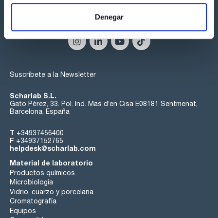
Denegar
Síguenos:
Suscríbete a la Newsletter
Scharlab S.L.
Gato Pérez, 33. Pol. Ind. Mas d’en Cisa E08181 Sentmenat,
Barcelona, España
T
+34937456400
F
+34937152765
helpdesk@scharlab.com
Material de laboratorio
Productos químicos
Microbiología
Vidrio, cuarzo y porcelana
Cromatografía
Equipos