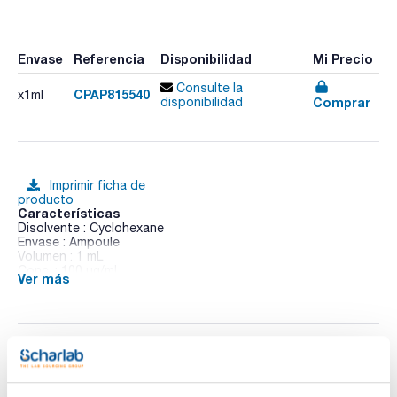
Envase
Referencia
Disponibilidad
Mi Precio
Consulte la
CPAP815540
x1ml
Comprar
disponibilidad
Imprimir ficha de
producto
Características
Disolvente : Cyclohexane
Envase : Ampoule
Volumen : 1 mL
Conc. : 100 ug/ml
Ver más
CAS : [53-19-0]
2,4 prime-DDD in Cyclohexane
Documentación técnica