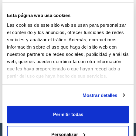
CAS
Esta página web usa cookies
(1)
[102-56-7]
Las cookies de este sitio web se usan para personalizar
el contenido y los anuncios, ofrecer funciones de redes
sociales y analizar el tráfico. Además, compartimos
información sobre el uso que haga del sitio web con
nuestros partners de redes sociales, publicidad y análisis
Envase
Volumen
CAS
web, quienes pueden combinarla con otra información
VIAL
500mg
[102-56-7]
que les haya proporcionado o que hayan recopilado a
Referencia
Envase
Precio
partir del uso que haya hecho de sus servicios.
SB31700500
Comprar
x 500mg
Disponibilidad
Ver stock
Mostrar detalles
Permitir todas
Personalizar