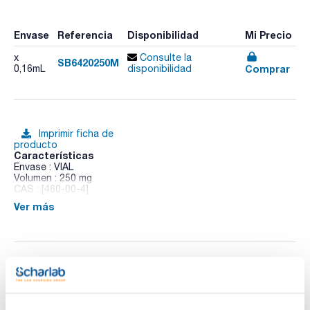
Envase
Referencia
Disponibilidad
Mi Precio
x
Consulte la
SB6420250M
Comprar
0,16mL
disponibilidad
Imprimir ficha de
producto
Características
Envase : VIAL
Volumen : 250 mg
CAS : [460-00-4]
Ver más
4-Bromofluorobenzene
Documentación técnica
TDS / Ficha técnica
COA