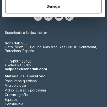
Síguenos:
Denegar
Suscríbete a la Newsletter
Scharlab S.L.
Gato Pérez, 33. Pol. Ind. Mas d’en Cisa E08181 Sentmenat,
Barcelona, España
T
+34937456400
F
+34937152765
helpdesk@scharlab.com
Material de laboratorio
Productos químicos
Microbiología
Vidrio, cuarzo y porcelana
Cromatografía
Equipos
Consumible