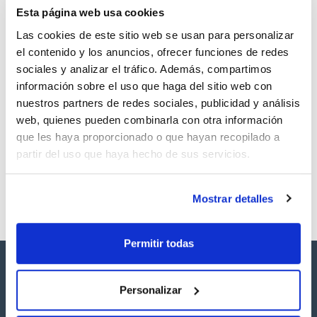
Esta página web usa cookies
Regístrate para
Regístrate para
descargas
descargas
Las cookies de este sitio web se usan para personalizar
SDS/ Hoja de seguridad
el contenido y los anuncios, ofrecer funciones de redes
Regístrate para
sociales y analizar el tráfico. Además, compartimos
descargas
información sobre el uso que haga del sitio web con
nuestros partners de redes sociales, publicidad y análisis
Los productos marcados con esta imagen son
web, quienes pueden combinarla con otra información
productos marca Scharlau habitualmente en stock,
listos para una entrega inmediata.
que les haya proporcionado o que hayan recopilado a
partir del uso que haya hecho de sus servicios.
Mostrar detalles
Permitir todas
Personalizar