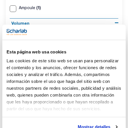
(1)
Ampoule
Volumen
(1)
1 mL
Conc.
Esta página web usa cookies
(1)
100 ug/ml
Las cookies de este sitio web se usan para personalizar
el contenido y los anuncios, ofrecer funciones de redes
CAS
sociales y analizar el tráfico. Además, compartimos
información sobre el uso que haga del sitio web con
(1)
[3397-62-4]
nuestros partners de redes sociales, publicidad y análisis
web, quienes pueden combinarla con otra información
que les haya proporcionado o que hayan recopilado a
partir del uso que haya hecho de sus servicios.
Disolvente
Envase
Volumen
Acetonitrile
Ampoule
1 mL
Mostrar detalles
Conc.
CAS