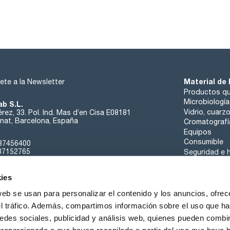
Material de 
ete a la Newsletter
Productos qu
Microbiología
ab S.L.
Vidrio, cuarz
rez, 33. Pol. Ind. Mas d’en Cisa E08181
at, Barcelona, España
Cromatografí
Equipos
Consumible
37456400
37152765
Seguridad e h
sk@scharlab.com
ies
web se usan para personalizar el contenido y los anuncios, ofrec
el tráfico. Además, compartimos información sobre el uso que ha
edes sociales, publicidad y análisis web, quienes pueden combin
Sobre nosotros
Eventos
Contacta
Noticias