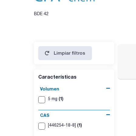
BDE 42
Limpiar filtros
Características
Volumen
(1)
5 mg
CAS
(1)
[446254-18-8]