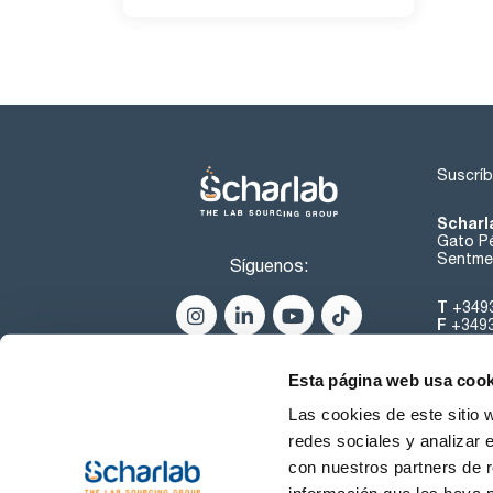
Suscríb
Scharl
Gato Pé
Sentmen
Síguenos:
T
+349
F
+349
helpde
Esta página web usa cook
Las cookies de este sitio 
redes sociales y analizar 
con nuestros partners de r