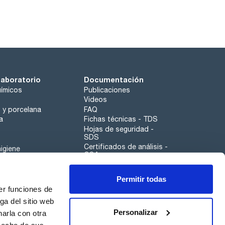
laboratorio
Documentación
ímicos
Publicaciones
Videos
o y porcelana
FAQ
a
Fichas técnicas - TDS
Hojas de seguridad -
SDS
Certificados de análisis -
igiene
COA
Aplicaciones
Permitir todas
Scharlau leathergoods
er funciones de
Canal de denuncias
ga del sitio web
Personalizar
arla con otra