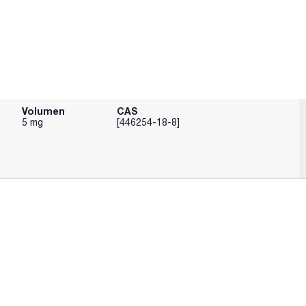
Volumen
CAS
5 mg
[446254-18-8]