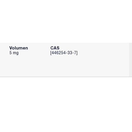
Volumen
CAS
5 mg
[446254-33-7]