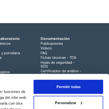
laboratorio
Documentación
ímicos
Publicaciones
Videos
o y porcelana
FAQ
a
Fichas técnicas - TDS
Hojas de seguridad -
SDS
Certificados de análisis -
igiene
COA
Aplicaciones
Permitir todas
Scharlau leathergoods
er funciones de
Canal de denuncias
ga del sitio web
Personalizar
arla con otra