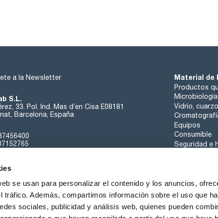
Material de 
ete a la Newsletter
Productos qu
Microbiología
ab S.L.
Vidrio, cuarz
rez, 33. Pol. Ind. Mas d’en Cisa E08181
at, Barcelona, España
Cromatografí
Equipos
Consumible
37456400
37152765
Seguridad e h
sk@scharlab.com
ies
web se usan para personalizar el contenido y los anuncios, ofrec
el tráfico. Además, compartimos información sobre el uso que ha
edes sociales, publicidad y análisis web, quienes pueden combin
Sobre nosotros
Eventos
Contacta
Noticias