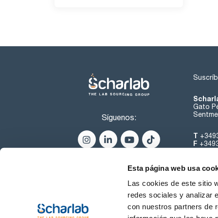
Suscríb
Scharl
Gato Pé
Sentmen
Síguenos:
T
+349
F
+349
helpde
Esta página web usa cook
Las cookies de este sitio 
redes sociales y analizar 
con nuestros partners de r