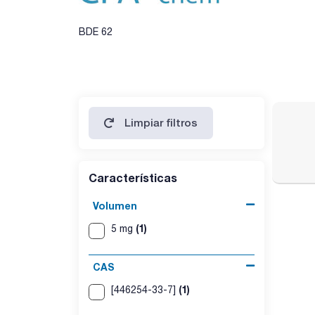
BDE 62
Limpiar filtros
Características
Volumen
(1)
5 mg
CAS
(1)
[446254-33-7]