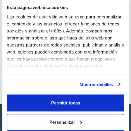
TDS / Ficha técnica
COA
Esta página web usa cookies
Regístrate para
Regístrate para
descargas
descargas
Las cookies de este sitio web se usan para personalizar
SDS/ Hoja de seguridad
el contenido y los anuncios, ofrecer funciones de redes
Regístrate para
sociales y analizar el tráfico. Además, compartimos
descargas
información sobre el uso que haga del sitio web con
nuestros partners de redes sociales, publicidad y análisis
Los productos marcados con esta imagen son
web, quienes pueden combinarla con otra información
productos marca Scharlau habitualmente en stock,
que les haya proporcionado o que hayan recopilado a
listos para una entrega inmediata.
partir del uso que haya hecho de sus servicios.
Mostrar detalles
Permitir todas
Personalizar