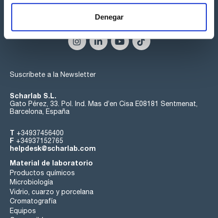
Denegar
Síguenos:
Suscríbete a la Newsletter
Scharlab S.L.
Gato Pérez, 33. Pol. Ind. Mas d’en Cisa E08181 Sentmenat,
Barcelona, España
T
+34937456400
F
+34937152765
helpdesk@scharlab.com
Material de laboratorio
Productos químicos
Microbiología
Vidrio, cuarzo y porcelana
Cromatografía
Equipos