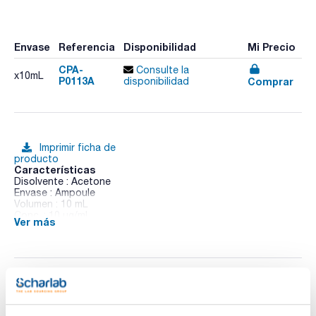
Envase
Referencia
Disponibilidad
Mi Precio
CPA-
Consulte la
x10mL
P0113A
Comprar
disponibilidad
Imprimir ficha de
producto
Características
Disolvente : Acetone
Envase : Ampoule
Volumen : 10 mL
Conc. : 10 ug/ml
Ver más
CAS : [2921-88-2]
Chlorpyrifos in solution
Documentación técnica