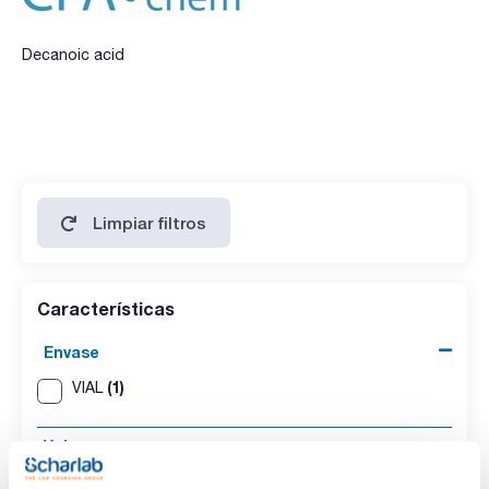
Decanoic acid
Limpiar filtros
Características
Envase
(1)
VIAL
Volumen
(1)
250 mg