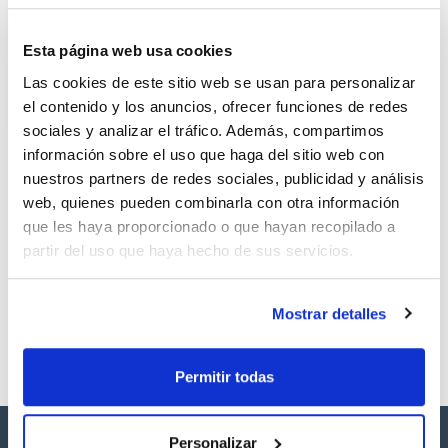
CAS
Esta página web usa cookies
(1)
[334-48-5]
Las cookies de este sitio web se usan para personalizar
el contenido y los anuncios, ofrecer funciones de redes
sociales y analizar el tráfico. Además, compartimos
información sobre el uso que haga del sitio web con
nuestros partners de redes sociales, publicidad y análisis
Envase
Volumen
CAS
web, quienes pueden combinarla con otra información
VIAL
250 mg
[334-48-5]
que les haya proporcionado o que hayan recopilado a
Referencia
Envase
Precio
partir del uso que haya hecho de sus servicios.
SB4480250M
Comprar
x250mg
Disponibilidad
Ver stock
Mostrar detalles
Permitir todas
Personalizar