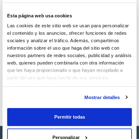
CAS
Esta página web usa cookies
(1)
[139-66-2]
Las cookies de este sitio web se usan para personalizar
el contenido y los anuncios, ofrecer funciones de redes
sociales y analizar el tráfico. Además, compartimos
información sobre el uso que haga del sitio web con
nuestros partners de redes sociales, publicidad y análisis
Envase
Volumen
CAS
web, quienes pueden combinarla con otra información
VIAL
0.5ml
[139-66-2]
que les haya proporcionado o que hayan recopilado a
Referencia
Envase
Precio
partir del uso que haya hecho de sus servicios.
SB36230500
Comprar
x0,5ml
Disponibilidad
Ver stock
Mostrar detalles
Permitir todas
Personalizar