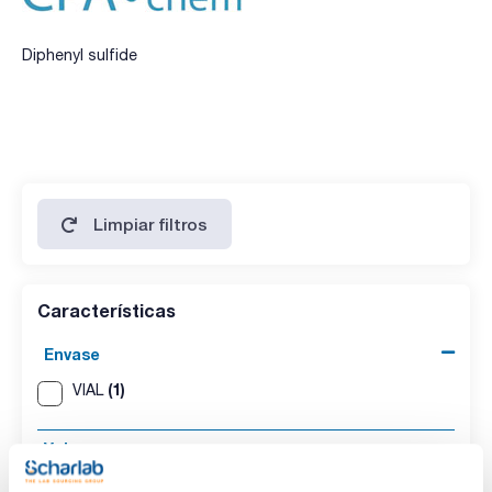
Diphenyl sulfide
Limpiar filtros
Características
Envase
(1)
VIAL
Volumen
(1)
0.5ml