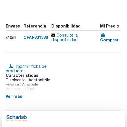
Envase
Referencia
Disponibilidad
Mi Precio
Consulte la
CPAP831380
x10ml
Comprar
disponibilidad
Imprimir ficha de
producto
Características
Disolvente : Acetonitrile
Envase : Ampoule
Volumen : 10 mL
Conc. : 10 ug/ml
Ver más
CAS : [41394-05-2]
Metamitron in solution
Documentación técnica