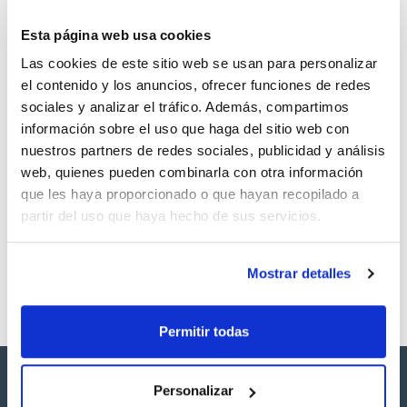
TDS / Ficha técnica
COA
Esta página web usa cookies
Regístrate para
Regístrate para
Las cookies de este sitio web se usan para personalizar
descargas
descargas
SDS/ Hoja de seguridad
el contenido y los anuncios, ofrecer funciones de redes
sociales y analizar el tráfico. Además, compartimos
Regístrate para
descargas
información sobre el uso que haga del sitio web con
nuestros partners de redes sociales, publicidad y análisis
web, quienes pueden combinarla con otra información
Los productos marcados con esta imagen son
que les haya proporcionado o que hayan recopilado a
productos marca Scharlau habitualmente en stock,
listos para una entrega inmediata.
partir del uso que haya hecho de sus servicios.
Mostrar detalles
Permitir todas
Personalizar