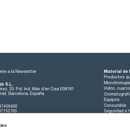
Material de 
ete a la Newsletter
Productos qu
Microbiología
ab S.L.
Vidrio, cuarz
rez, 33. Pol. Ind. Mas d’en Cisa E08181
at, Barcelona, España
Cromatografí
Equipos
Consumible
37456400
37152765
Seguridad e h
sk@scharlab.com
ies