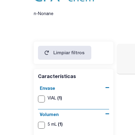
n-Nonane
Limpiar filtros
Características
Envase
(1)
VIAL
Volumen
(1)
5 mL