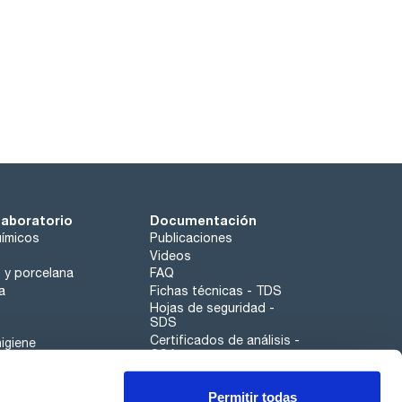
laboratorio
Documentación
ímicos
Publicaciones
Videos
o y porcelana
FAQ
a
Fichas técnicas - TDS
Hojas de seguridad -
SDS
Certificados de análisis -
igiene
COA
Aplicaciones
Permitir todas