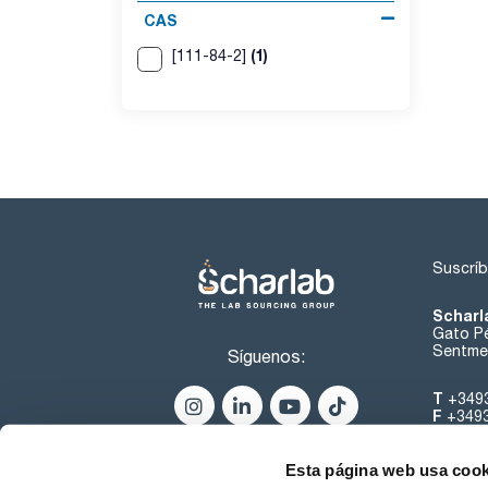
CAS
(1)
[111-84-2]
Suscríb
Scharl
Gato Pé
Sentmen
Síguenos:
T
+349
F
+349
helpde
Esta página web usa cook