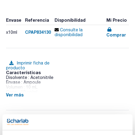
Envase
Referencia
Disponibilidad
Mi Precio
Consulte la
CPAP834130
x10ml
Comprar
disponibilidad
Imprimir ficha de
producto
Características
Disolvente : Acetonitrile
Envase : Ampoule
Volumen : 10 mL
Conc. : 10 ug/ml
Ver más
CAS : [91-20-3]
Naphthalene in solution
Documentación técnica