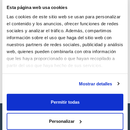
TDS / Ficha técnica
COA
Esta página web usa cookies
Regístrate para
Regístrate para
descargas
descargas
Las cookies de este sitio web se usan para personalizar
SDS/ Hoja de seguridad
el contenido y los anuncios, ofrecer funciones de redes
Regístrate para
sociales y analizar el tráfico. Además, compartimos
descargas
información sobre el uso que haga del sitio web con
nuestros partners de redes sociales, publicidad y análisis
Los productos marcados con esta imagen son
web, quienes pueden combinarla con otra información
productos marca Scharlau habitualmente en stock,
que les haya proporcionado o que hayan recopilado a
listos para una entrega inmediata.
partir del uso que haya hecho de sus servicios.
Mostrar detalles
Permitir todas
Personalizar