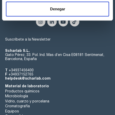
Denegar
Síguenos:
Suscríbete a la Newsletter
Scharlab S.L.
Gato Pérez, 33. Pol. Ind. Mas d’en Cisa E08181 Sentmenat,
Barcelona, España
T
+34937456400
F
+34937152765
helpdesk@scharlab.com
Material de laboratorio
Productos químicos
Microbiología
Vidrio, cuarzo y porcelana
Cromatografía
Equipos