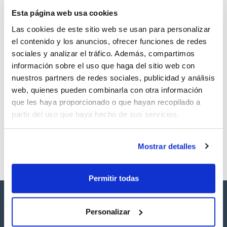
TDS / Ficha técnica
COA
Esta página web usa cookies
Regístrate para
Regístrate para
descargas
descargas
Las cookies de este sitio web se usan para personalizar
SDS/ Hoja de seguridad
el contenido y los anuncios, ofrecer funciones de redes
Regístrate para
sociales y analizar el tráfico. Además, compartimos
descargas
información sobre el uso que haga del sitio web con
nuestros partners de redes sociales, publicidad y análisis
Los productos marcados con esta imagen son
web, quienes pueden combinarla con otra información
productos marca Scharlau habitualmente en stock,
que les haya proporcionado o que hayan recopilado a
listos para una entrega inmediata.
partir del uso que haya hecho de sus servicios.
Mostrar detalles
Permitir todas
Personalizar