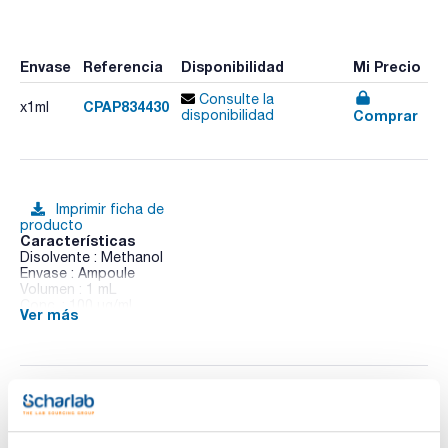
Envase
Referencia
Disponibilidad
Mi Precio
Consulte la
CPAP834430
x1ml
Comprar
disponibilidad
Imprimir ficha de
producto
Características
Disolvente : Methanol
Envase : Ampoule
Volumen : 1 mL
Conc. : 100 ug/ml
Ver más
CAS : [98-95-3]
Nitrobenzene in Methanol
Documentación técnica