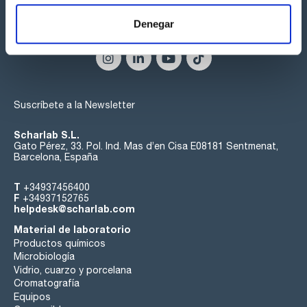
Denegar
Síguenos:
Suscríbete a la Newsletter
Scharlab S.L.
Gato Pérez, 33. Pol. Ind. Mas d’en Cisa E08181 Sentmenat,
Barcelona, España
T
+34937456400
F
+34937152765
helpdesk@scharlab.com
Material de laboratorio
Productos químicos
Microbiología
Vidrio, cuarzo y porcelana
Cromatografía
Equipos