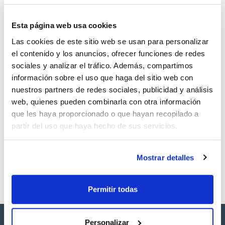
CAS
Esta página web usa cookies
(1)
[4250-38-8]
Las cookies de este sitio web se usan para personalizar
el contenido y los anuncios, ofrecer funciones de redes
sociales y analizar el tráfico. Además, compartimos
información sobre el uso que haga del sitio web con
nuestros partners de redes sociales, publicidad y análisis
Envase
Volumen
CAS
web, quienes pueden combinarla con otra información
VIAL
100 mg
[4250-38-8]
que les haya proporcionado o que hayan recopilado a
Referencia
Envase
Precio
partir del uso que haya hecho de sus servicios.
SB21131100
Comprar
x100mg
Disponibilidad
Ver stock
Mostrar detalles
Permitir todas
Personalizar