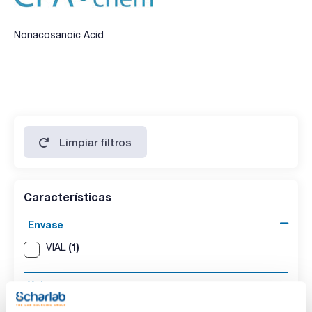
Nonacosanoic Acid
Limpiar filtros
Características
Envase
(1)
VIAL
Volumen
(1)
100 mg