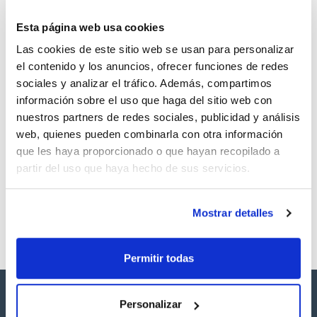
TDS / Ficha técnica
COA
Esta página web usa cookies
Regístrate para
Regístrate para
Las cookies de este sitio web se usan para personalizar
descargas
descargas
SDS/ Hoja de seguridad
el contenido y los anuncios, ofrecer funciones de redes
sociales y analizar el tráfico. Además, compartimos
Regístrate para
descargas
información sobre el uso que haga del sitio web con
nuestros partners de redes sociales, publicidad y análisis
web, quienes pueden combinarla con otra información
Los productos marcados con esta imagen son
que les haya proporcionado o que hayan recopilado a
productos marca Scharlau habitualmente en stock,
listos para una entrega inmediata.
partir del uso que haya hecho de sus servicios.
Mostrar detalles
Permitir todas
Personalizar