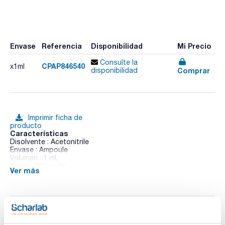
Envase
Referencia
Disponibilidad
Mi Precio
Consulte la
CPAP846540
x1ml
Comprar
disponibilidad
Imprimir ficha de
producto
Características
Disolvente : Acetonitrile
Envase : Ampoule
Volumen : 1 mL
Conc. : 100 ug/ml
Ver más
CAS : [66246-88-6]
Penconazole in solution
Documentación técnica