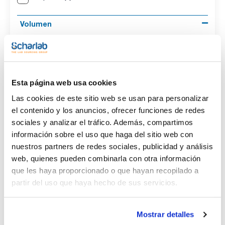
Volumen
(1)
1 mL
Conc.
Esta página web usa cookies
(1)
100 mg/l
Las cookies de este sitio web se usan para personalizar
el contenido y los anuncios, ofrecer funciones de redes
CAS
sociales y analizar el tráfico. Además, compartimos
(1)
[66063-05-6]
información sobre el uso que haga del sitio web con
nuestros partners de redes sociales, publicidad y análisis
web, quienes pueden combinarla con otra información
que les haya proporcionado o que hayan recopilado a
Disolvente
Envase
Volumen
partir del uso que haya hecho de sus servicios.
Acetonitrile
Ampoule
1 mL
Conc.
CAS
Mostrar detalles
100 mg/l
[66063-05-6]