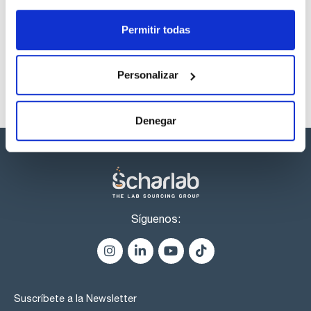
Referencia
Envase
Precio
CPAP253024
Comprar
x1mL
Permitir todas
Disponibilidad
Ver stock
Personalizar
Denegar
Síguenos:
Suscríbete a la Newsletter