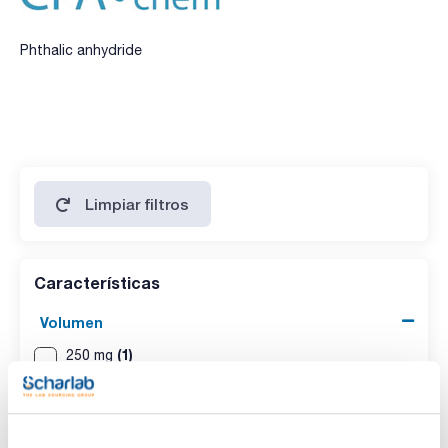
Phthalic anhydride
Limpiar filtros
Características
Volumen
(1)
250 mg
CAS
(1)
[85-44-9]