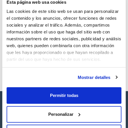
Esta página web usa cookies
Las cookies de este sitio web se usan para personalizar
el contenido y los anuncios, ofrecer funciones de redes
sociales y analizar el tráfico. Además, compartimos
Volumen
CAS
información sobre el uso que haga del sitio web con
250 mg
[85-44-9]
nuestros partners de redes sociales, publicidad y análisis
Referencia
Envase
Precio
web, quienes pueden combinarla con otra información
SB17081250
Comprar
x250mg
que les haya proporcionado o que hayan recopilado a
Disponibilidad
partir del uso que haya hecho de sus servicios.
Ver stock
Mostrar detalles
Permitir todas
Personalizar