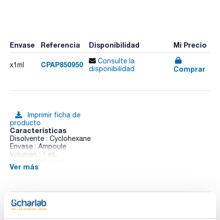
Envase
Referencia
Disponibilidad
Mi Precio
Consulte la
CPAP850950
x1ml
Comprar
disponibilidad
Imprimir ficha de
producto
Características
Disolvente : Cyclohexane
Envase : Ampoule
Volumen : 1 mL
Conc. : 100 ug/ml
Ver más
CAS : [82-68-8]
Quintozene in solution
Documentación técnica