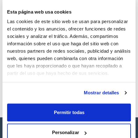
TDS / Ficha técnica
COA
Esta página web usa cookies
Regístrate para
Regístrate para
Las cookies de este sitio web se usan para personalizar
descargas
descargas
SDS/ Hoja de seguridad
el contenido y los anuncios, ofrecer funciones de redes
sociales y analizar el tráfico. Además, compartimos
Regístrate para
descargas
información sobre el uso que haga del sitio web con
nuestros partners de redes sociales, publicidad y análisis
web, quienes pueden combinarla con otra información
Los productos marcados con esta imagen son
que les haya proporcionado o que hayan recopilado a
productos marca Scharlau habitualmente en stock,
listos para una entrega inmediata.
partir del uso que haya hecho de sus servicios.
Mostrar detalles
Permitir todas
Personalizar