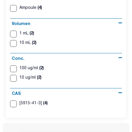
(4)
Ampoule
Volumen
(2)
1 mL
(2)
10 mL
Conc.
(2)
100 ug/ml
(2)
10 ug/ml
CAS
(4)
[5915-41-3]