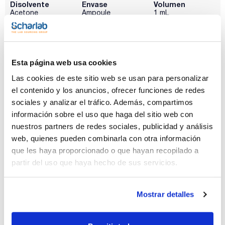
Disolvente
Envase
Volumen
Acetone
Ampoule
1 mL
Conc.
CAS
100 ug/ml
[5915-41-3]
Referencia
Envase
Precio
Esta página web usa cookies
CPAP852780
Comprar
x1ml
Las cookies de este sitio web se usan para personalizar
Disponibilidad
el contenido y los anuncios, ofrecer funciones de redes
Ver stock
sociales y analizar el tráfico. Además, compartimos
información sobre el uso que haga del sitio web con
Disolvente
Envase
Volumen
nuestros partners de redes sociales, publicidad y análisis
Acetonitrile
Ampoule
1 mL
web, quienes pueden combinarla con otra información
que les haya proporcionado o que hayan recopilado a
Conc.
CAS
100 ug/ml
[5915-41-3]
partir del uso que haya hecho de sus servicios.
Referencia
Envase
Precio
CPAP852800
Comprar
x1ml
Mostrar detalles
Disponibilidad
Ver stock