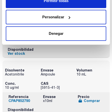
Permitir todas
Disolvente
Envase
Volumen
Acetone
Ampoule
10 mL
Personalizar
Conc.
CAS
10 ug/ml
[5915-41-3]
Denegar
Referencia
Envase
Precio
CPAP852770
Comprar
x10ml
Disponibilidad
Ver stock
Disolvente
Envase
Volumen
Acetonitrile
Ampoule
10 mL
Conc.
CAS
10 ug/ml
[5915-41-3]
Referencia
Envase
Precio
CPAP852790
Comprar
x10ml
Disponibilidad