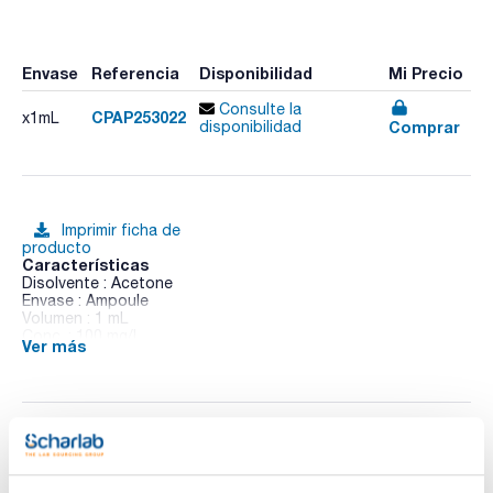
Envase
Referencia
Disponibilidad
Mi Precio
Consulte la
CPAP253022
x1mL
Comprar
disponibilidad
Imprimir ficha de
producto
Características
Disolvente : Acetone
Envase : Ampoule
Volumen : 1 mL
Conc. : 100 mg/l
Ver más
CAS : [8001-35-2]
Toxaphene in Acetone
Documentación técnica