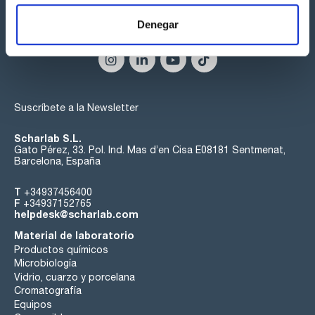
Denegar
Síguenos:
Suscríbete a la Newsletter
Scharlab S.L.
Gato Pérez, 33. Pol. Ind. Mas d’en Cisa E08181 Sentmenat,
Barcelona, España
T
+34937456400
F
+34937152765
helpdesk@scharlab.com
Material de laboratorio
Productos químicos
Microbiología
Vidrio, cuarzo y porcelana
Cromatografía
Equipos