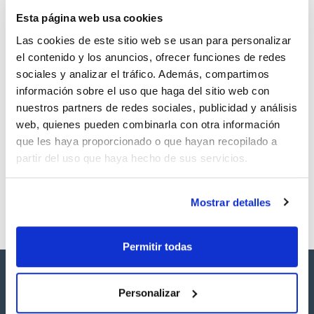
TDS / Ficha técnica
COA
Esta página web usa cookies
Regístrate para
Regístrate para
descargas
descargas
Las cookies de este sitio web se usan para personalizar
SDS/ Hoja de seguridad
el contenido y los anuncios, ofrecer funciones de redes
Regístrate para
sociales y analizar el tráfico. Además, compartimos
descargas
información sobre el uso que haga del sitio web con
nuestros partners de redes sociales, publicidad y análisis
Los productos marcados con esta imagen son
web, quienes pueden combinarla con otra información
productos marca Scharlau habitualmente en stock,
que les haya proporcionado o que hayan recopilado a
listos para una entrega inmediata.
partir del uso que haya hecho de sus servicios.
Mostrar detalles
Permitir todas
Personalizar