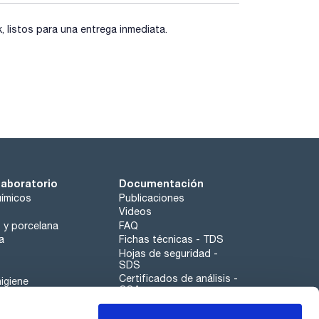
listos para una entrega inmediata.
laboratorio
Documentación
ímicos
Publicaciones
Videos
o y porcelana
FAQ
a
Fichas técnicas - TDS
Hojas de seguridad -
SDS
Certificados de análisis -
igiene
COA
Aplicaciones