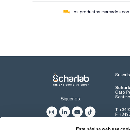
Los productos marcados con e
Suscríb
Scharl
Gato Pé
Sentmen
Síguenos:
T
+349
F
+349
helpde
Esta página web usa cook