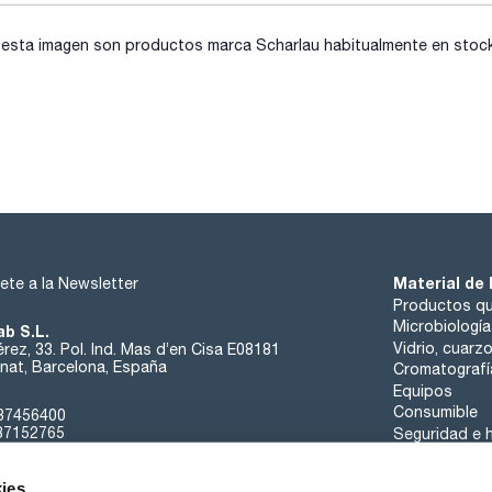
sta imagen son productos marca Scharlau habitualmente en stock, 
Material de 
ete a la Newsletter
Productos qu
Microbiología
ab S.L.
Vidrio, cuarz
rez, 33. Pol. Ind. Mas d’en Cisa E08181
at, Barcelona, España
Cromatografí
Equipos
Consumible
37456400
37152765
Seguridad e h
sk@scharlab.com
ies