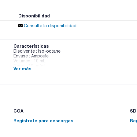
Disponibilidad
Consulte la disponibilidad
Características
Disolvente : Iso-octane
Envase : Ampoule
Volumen : 10 mL
Conc. : 10 ug/ml
Ver más
CAS : [446254-77-9]
BDE 114 in Iso-octane
COA
SDS
Regístrate para descargas
Re