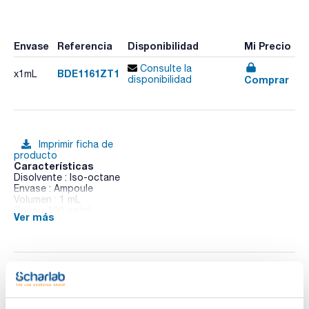
Envase
Referencia
Disponibilidad
Mi Precio
Consulte la
BDE1161ZT1
x1mL
Comprar
disponibilidad
Imprimir ficha de
producto
Características
Disolvente : Iso-octane
Envase : Ampoule
Volumen : 1 mL
Conc. : 100 ug/ml
Ver más
CAS : [189084-65-9]
BDE 116 in Iso-octane
Documentación técnica