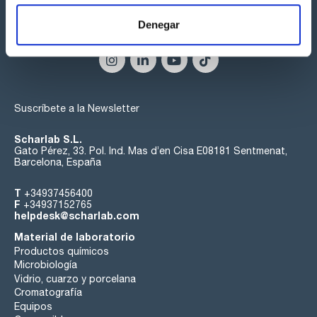
Denegar
Síguenos:
Suscríbete a la Newsletter
Scharlab S.L.
Gato Pérez, 33. Pol. Ind. Mas d’en Cisa E08181 Sentmenat,
Barcelona, España
T
+34937456400
F
+34937152765
helpdesk@scharlab.com
Material de laboratorio
Productos químicos
Microbiología
Vidrio, cuarzo y porcelana
Cromatografía
Equipos