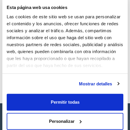
TDS / Ficha técnica
COA
Esta página web usa cookies
Regístrate para
Regístrate para
descargas
descargas
Las cookies de este sitio web se usan para personalizar
SDS/ Hoja de seguridad
el contenido y los anuncios, ofrecer funciones de redes
Regístrate para
sociales y analizar el tráfico. Además, compartimos
descargas
información sobre el uso que haga del sitio web con
nuestros partners de redes sociales, publicidad y análisis
Los productos marcados con esta imagen son
web, quienes pueden combinarla con otra información
productos marca Scharlau habitualmente en stock,
que les haya proporcionado o que hayan recopilado a
listos para una entrega inmediata.
partir del uso que haya hecho de sus servicios.
Mostrar detalles
Permitir todas
Personalizar