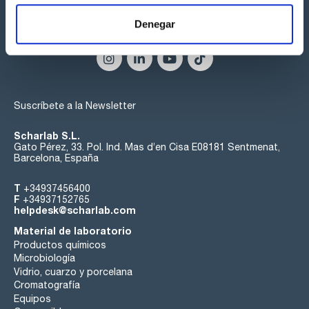
Denegar
Síguenos:
Suscríbete a la Newsletter
Scharlab S.L.
Gato Pérez, 33. Pol. Ind. Mas d’en Cisa E08181 Sentmenat,
Barcelona, España
T
+34937456400
F
+34937152765
helpdesk@scharlab.com
Material de laboratorio
Productos químicos
Microbiología
Vidrio, cuarzo y porcelana
Cromatografía
Equipos