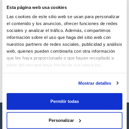
TDS / Ficha técnica
COA
Esta página web usa cookies
Regístrate para
Regístrate para
descargas
descargas
Las cookies de este sitio web se usan para personalizar
SDS/ Hoja de seguridad
el contenido y los anuncios, ofrecer funciones de redes
Regístrate para
sociales y analizar el tráfico. Además, compartimos
descargas
información sobre el uso que haga del sitio web con
nuestros partners de redes sociales, publicidad y análisis
Los productos marcados con esta imagen son
web, quienes pueden combinarla con otra información
productos marca Scharlau habitualmente en stock,
que les haya proporcionado o que hayan recopilado a
listos para una entrega inmediata.
partir del uso que haya hecho de sus servicios.
Mostrar detalles
Permitir todas
Personalizar