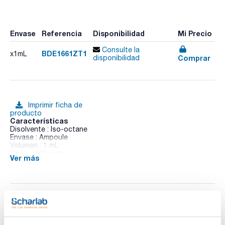
Envase
Referencia
Disponibilidad
Mi Precio
Consulte la
BDE1661ZT1
x1mL
Comprar
disponibilidad
Imprimir ficha de
producto
Características
Disolvente : Iso-octane
Envase : Ampoule
Volumen : 1 mL
Conc. : 100 ug/ml
Ver más
CAS : [189084-58-0]
BDE 166 in Iso-octane
Documentación técnica