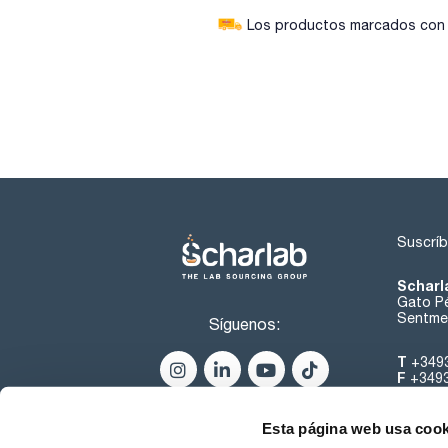
Los productos marcados con e
Suscríb
Scharl
Gato Pé
Sentmen
Síguenos:
T
+349
F
+349
helpde
Esta página web usa cook