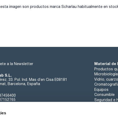
sta imagen son productos marca Scharlau habitualmente en stock, 
Material de 
ete a la Newsletter
Productos qu
Microbiología
ab S.L.
Vidrio, cuarz
rez, 33. Pol. Ind. Mas d’en Cisa E08181
at, Barcelona, España
Cromatografí
Equipos
Consumible
37456400
37152765
Seguridad e h
sk@scharlab.com
ies