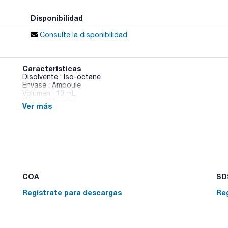
Disponibilidad
Consulte la disponibilidad
Características
Disolvente : Iso-octane
Envase : Ampoule
Volumen : 10 mL
Conc. : 10 ug/ml
Ver más
BDE 178 in Iso-octane
COA
SDS
Regístrate para descargas
Re