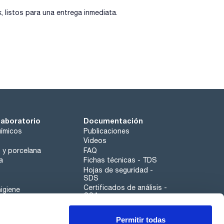
listos para una entrega inmediata.
laboratorio
Documentación
ímicos
Publicaciones
Videos
o y porcelana
FAQ
a
Fichas técnicas - TDS
Hojas de seguridad -
SDS
Certificados de análisis -
igiene
COA
Aplicaciones
Permitir todas