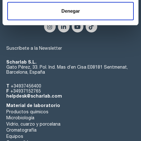
Denegar
Síguenos:
Suscríbete a la Newsletter
Scharlab S.L.
Gato Pérez, 33. Pol. Ind. Mas d’en Cisa E08181 Sentmenat,
Barcelona, España
T
+34937456400
F
+34937152765
helpdesk@scharlab.com
Material de laboratorio
Productos químicos
Microbiología
Vidrio, cuarzo y porcelana
Cromatografía
Equipos