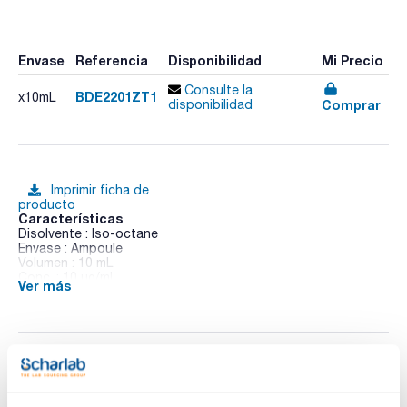
Envase
Referencia
Disponibilidad
Mi Precio
Consulte la
BDE2201ZT1
x10mL
Comprar
disponibilidad
Imprimir ficha de
producto
Características
Disolvente : Iso-octane
Envase : Ampoule
Volumen : 10 mL
Conc. : 10 ug/ml
Ver más
CAS : [446254-15-5]
BDE 22 in Iso-octane
Documentación técnica