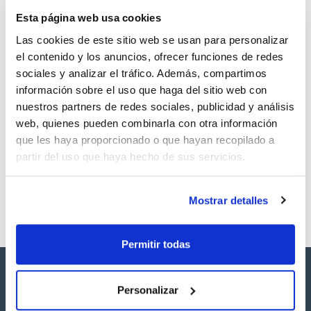
TDS / Ficha técnica
COA
Esta página web usa cookies
Regístrate para
Regístrate para
descargas
descargas
Las cookies de este sitio web se usan para personalizar
SDS/ Hoja de seguridad
el contenido y los anuncios, ofrecer funciones de redes
Regístrate para
sociales y analizar el tráfico. Además, compartimos
descargas
información sobre el uso que haga del sitio web con
nuestros partners de redes sociales, publicidad y análisis
Los productos marcados con esta imagen son
web, quienes pueden combinarla con otra información
productos marca Scharlau habitualmente en stock,
que les haya proporcionado o que hayan recopilado a
listos para una entrega inmediata.
partir del uso que haya hecho de sus servicios.
Mostrar detalles
Permitir todas
Personalizar