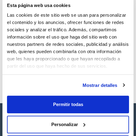
Esta página web usa cookies
Regístrate para
Regístrate para
descargas
descargas
Las cookies de este sitio web se usan para personalizar
SDS/ Hoja de seguridad
el contenido y los anuncios, ofrecer funciones de redes
Regístrate para
sociales y analizar el tráfico. Además, compartimos
descargas
información sobre el uso que haga del sitio web con
nuestros partners de redes sociales, publicidad y análisis
Los productos marcados con esta imagen son
web, quienes pueden combinarla con otra información
productos marca Scharlau habitualmente en stock,
listos para una entrega inmediata.
que les haya proporcionado o que hayan recopilado a
partir del uso que haya hecho de sus servicios.
Mostrar detalles
Permitir todas
Personalizar