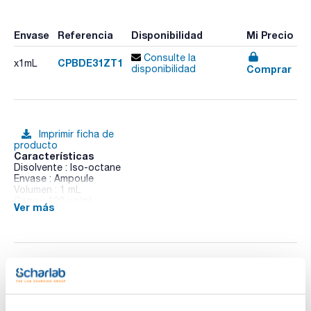
Envase
Referencia
Disponibilidad
Mi Precio
Consulte la
CPBDE31ZT1
x1mL
Comprar
disponibilidad
Imprimir ficha de
producto
Características
Disolvente : Iso-octane
Envase : Ampoule
Volumen : 1 mL
Conc. : 100 ug/ml
Ver más
CAS : [101-55-3]
BDE 3 in Iso-octane
Documentación técnica
TDS / Ficha técnica
COA