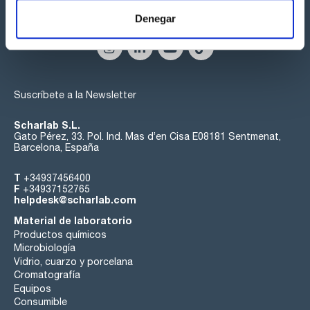
Síguenos:
Denegar
Suscríbete a la Newsletter
Scharlab S.L.
Gato Pérez, 33. Pol. Ind. Mas d’en Cisa E08181 Sentmenat,
Barcelona, España
T
+34937456400
F
+34937152765
helpdesk@scharlab.com
Material de laboratorio
Productos químicos
Microbiología
Vidrio, cuarzo y porcelana
Cromatografía
Equipos
Consumible