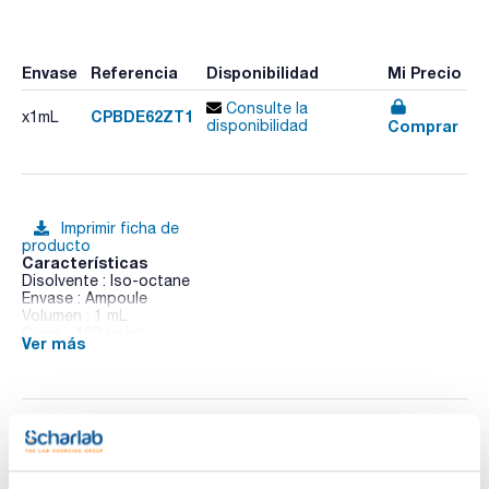
Envase
Referencia
Disponibilidad
Mi Precio
Consulte la
CPBDE62ZT1
x1mL
Comprar
disponibilidad
Imprimir ficha de
producto
Características
Disolvente : Iso-octane
Envase : Ampoule
Volumen : 1 mL
Conc. : 100 ug/ml
Ver más
CAS : [446254-33-7]
BDE 62 in Iso-octane
Documentación técnica