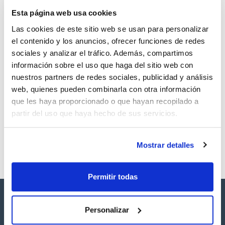
TDS / Ficha técnica
COA
Esta página web usa cookies
Regístrate para
Regístrate para
descargas
descargas
Las cookies de este sitio web se usan para personalizar
SDS/ Hoja de seguridad
el contenido y los anuncios, ofrecer funciones de redes
Regístrate para
sociales y analizar el tráfico. Además, compartimos
descargas
información sobre el uso que haga del sitio web con
nuestros partners de redes sociales, publicidad y análisis
Los productos marcados con esta imagen son
web, quienes pueden combinarla con otra información
productos marca Scharlau habitualmente en stock,
que les haya proporcionado o que hayan recopilado a
listos para una entrega inmediata.
partir del uso que haya hecho de sus servicios.
Mostrar detalles
Permitir todas
Personalizar