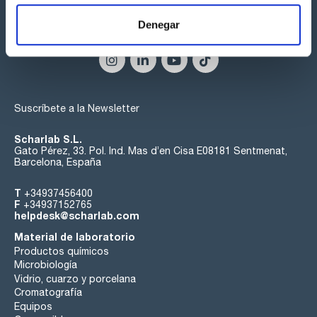
Denegar
Síguenos:
Suscríbete a la Newsletter
Scharlab S.L.
Gato Pérez, 33. Pol. Ind. Mas d’en Cisa E08181 Sentmenat,
Barcelona, España
T
+34937456400
F
+34937152765
helpdesk@scharlab.com
Material de laboratorio
Productos químicos
Microbiología
Vidrio, cuarzo y porcelana
Cromatografía
Equipos