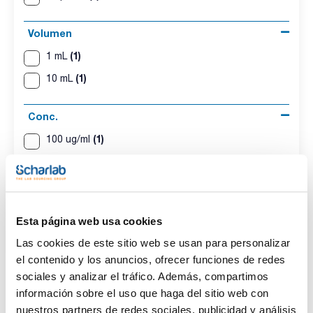
Volumen
(1)
1 mL
(1)
10 mL
Conc.
(1)
100 ug/ml
(1)
10 ug/ml
CAS
Esta página web usa cookies
(2)
[446254-42-8]
Las cookies de este sitio web se usan para personalizar
el contenido y los anuncios, ofrecer funciones de redes
sociales y analizar el tráfico. Además, compartimos
información sobre el uso que haga del sitio web con
Disolvente
Envase
Volumen
Iso-octane
Ampoule
1 mL
nuestros partners de redes sociales, publicidad y análisis