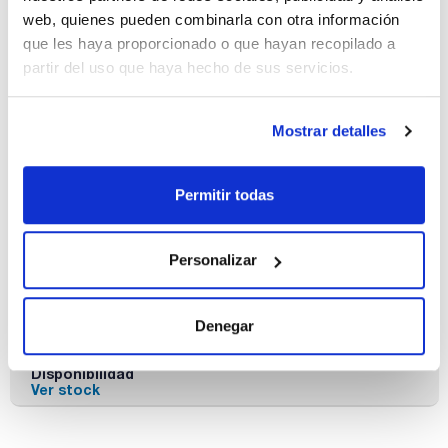
web, quienes pueden combinarla con otra información
Conc.
CAS
que les haya proporcionado o que hayan recopilado a
100 ug/ml
[446254-42-8]
partir del uso que haya hecho de sus servicios.
Referencia
Envase
Precio
CBDE741ZT1
Comprar
x1mL
Mostrar detalles
Disponibilidad
Ver stock
Permitir todas
Disolvente
Envase
Volumen
Iso-octane
Ampoule
10 mL
Personalizar
Conc.
CAS
10 ug/ml
[446254-42-8]
Referencia
Envase
Precio
Denegar
BDE7401ZT1
Comprar
x10mL
Disponibilidad
Ver stock