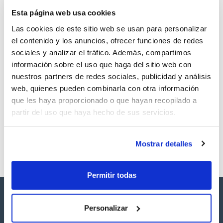
TDS / Ficha técnica
COA
Esta página web usa cookies
Regístrate para
Regístrate para
descargas
descargas
Las cookies de este sitio web se usan para personalizar
SDS/ Hoja de seguridad
el contenido y los anuncios, ofrecer funciones de redes
Regístrate para
sociales y analizar el tráfico. Además, compartimos
descargas
información sobre el uso que haga del sitio web con
nuestros partners de redes sociales, publicidad y análisis
Los productos marcados con esta imagen son
web, quienes pueden combinarla con otra información
productos marca Scharlau habitualmente en stock,
que les haya proporcionado o que hayan recopilado a
listos para una entrega inmediata.
partir del uso que haya hecho de sus servicios.
Mostrar detalles
Permitir todas
Personalizar