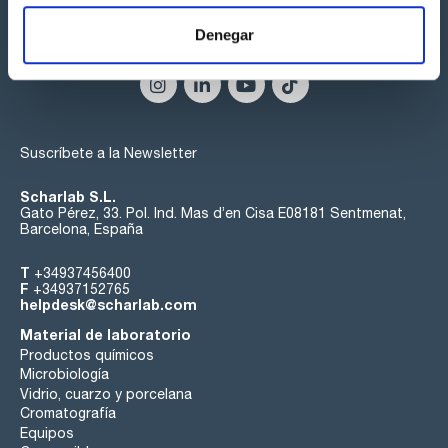
Denegar
Síguenos:
Suscríbete a la Newsletter
Scharlab S.L.
Gato Pérez, 33. Pol. Ind. Mas d’en Cisa E08181 Sentmenat,
Barcelona, España
T
+34937456400
F
+34937152765
helpdesk@scharlab.com
Material de laboratorio
Productos químicos
Microbiología
Vidrio, cuarzo y porcelana
Cromatografía
Equipos