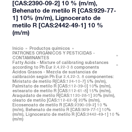
[CAS:2390-09-2] 10 % (m/m),
Behenato de metilo R [CAS:929-77-
1] 10% (m/m), Lignocerato de
metilo R [CAS:2442-49-1] 10 %
(m/m)
Inicio
Productos químicos
PATRONES ORGÁNICOS Y PESTICIDAS -
CONTAMINANTES
Fatty Acids - Mixture of calibrating substances
according to Ph Eur 2.4.22-3 8 components
Ácidos Grasos - Mezcla de sustancias de
calibración según Ph Eur 2.4.22-3. 8 componentes:
Miristato de metilo R[CAS:124-10-7] 5% (m/m),
Palmitato de metilo R [CAS:112-39-0] 10% (m/m),
estearato de metilo R [CAS:112-61-8] 15% (m/m),
Araquidato de metilo R[CAS:1120-28-1] 20% (m/m),
oleato de metilo [CAS:112-62-9] 20% (m/m),
Eicosenoato de metilo R [CAS:2390-09-2] 10 %
(m/m), Behenato de metilo R [CAS:929-77-1] 10%
(m/m), Lignocerato de metilo R [CAS:2442-49-1] 10 %
(m/m)