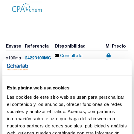
Envase
Referencia
Disponibilidad
Mi Precio
Consulte la
24223100MG
x100mg
Comprar
disponibilidad
Esta página web usa cookies
Imprimir ficha de
producto
Las cookies de este sitio web se usan para personalizar
Características
Envase : Ampoule
el contenido y los anuncios, ofrecer funciones de redes
Volumen : 100 mg
sociales y analizar el tráfico. Además, compartimos
Composition:
información sobre el uso que haga del sitio web con
Ver más
Methyl myristate 5% (m/m) [124-10-7]
nuestros partners de redes sociales, publicidad y análisis
Methyl palmitate 10% (m/m) [112-39-0]
Methyl stearate 15% (m/m) [112-61-8]
web, quienes pueden combinarla con otra información