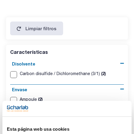
n-Octane 500ug/ml [111-65-9]
n-Octatriacontane 500ug/ml [7194-85-6]
n-Pentacosane 500ug/ml [629-99-2]
n-Pentadecane 500ug/ml [629-62-9]
n-Pentatriacontane 500ug/ml [630-07-9]
Phytane 500ug/ml [638-36-8]
Limpiar filtros
Pristane 500ug/ml [1921-70-6]
n-Tetracontane 500ug/ml [4181-95-7]
n-Tetracosane 500ug/ml [646-31-1]
n-Tetradecane 500ug/ml [629-59-4]
n-Tetratriacontane 500ug/ml [14167-59-0]
Características
n-Triacontane 500ug/ml [638-68-6]
n-Tricosane 500ug/ml [638-67-5]
Disolvente
n-Tridecane 500ug/ml [629-50-5]
n-Tritriacontane 500ug/ml [630-05-7]
(2)
n-Undecane 500ug/ml [1120-21-4]
Carbon disulfide / Dichloromethane (3/1)
Envase
(2)
Ampoule
Volumen
(1)
5 mL
Esta página web usa cookies