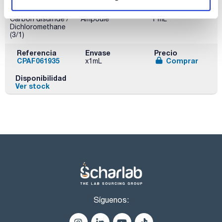
Disolvente
Envase
Volumen
Carbon disulfide /
Ampoule
1 mL
Dichloromethane
(3/1)
Referencia
Envase
Precio
CPAF061935
Comprar
x1mL
Disponibilidad
Ver stock
Síguenos: