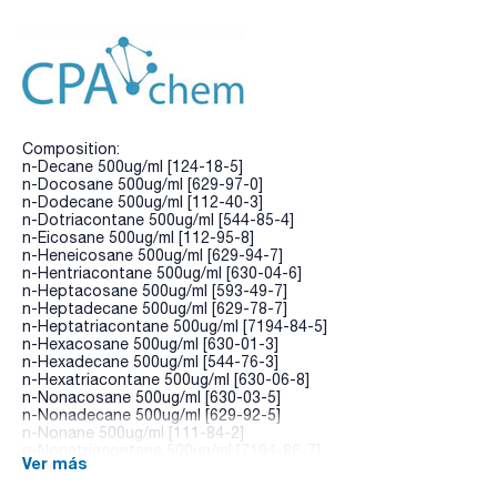
Composition:
n-Decane 500ug/ml [124-18-5]
n-Docosane 500ug/ml [629-97-0]
n-Dodecane 500ug/ml [112-40-3]
n-Dotriacontane 500ug/ml [544-85-4]
n-Eicosane 500ug/ml [112-95-8]
n-Heneicosane 500ug/ml [629-94-7]
n-Hentriacontane 500ug/ml [630-04-6]
n-Heptacosane 500ug/ml [593-49-7]
n-Heptadecane 500ug/ml [629-78-7]
n-Heptatriacontane 500ug/ml [7194-84-5]
n-Hexacosane 500ug/ml [630-01-3]
n-Hexadecane 500ug/ml [544-76-3]
n-Hexatriacontane 500ug/ml [630-06-8]
n-Nonacosane 500ug/ml [630-03-5]
n-Nonadecane 500ug/ml [629-92-5]
n-Nonane 500ug/ml [111-84-2]
n-Nonatriacontane 500ug/ml [7194-86-7]
Ver más
n-Octacosane 500ug/ml [630-02-4]
n-Octadecane 500ug/ml [593-45-3]