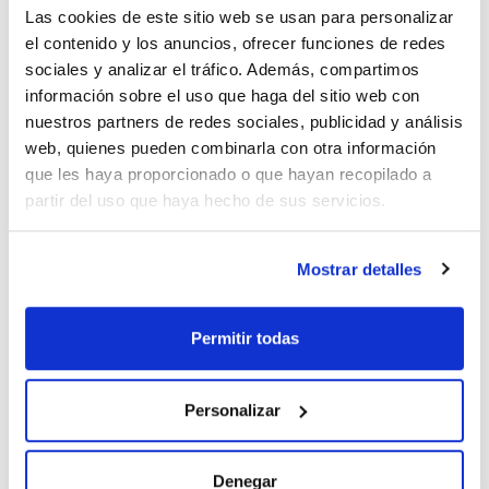
(1)
1 mL
Las cookies de este sitio web se usan para personalizar
el contenido y los anuncios, ofrecer funciones de redes
Conc.
sociales y analizar el tráfico. Además, compartimos
información sobre el uso que haga del sitio web con
(1)
500µg/ml
nuestros partners de redes sociales, publicidad y análisis
web, quienes pueden combinarla con otra información
que les haya proporcionado o que hayan recopilado a
partir del uso que haya hecho de sus servicios.
Disolvente
Envase
Volumen
Carbon disulfide /
Ampoule
5 mL
Dichloromethane
(3/1)
Mostrar detalles
Conc.
500µg/ml
Permitir todas
Referencia
Envase
Precio
CPAF110241
Comprar
x5ml
Personalizar
Disponibilidad
Ver stock
Denegar