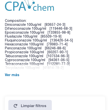
Composition:
Diniconazole 100ug/ml [83657-24-3]
Difenoconazole 100ug/ml [119446-68-3]
Epoxiconazole 100ug/ml [133855-98-8]
Flusilazole 100ug/ml [85509-19-9]
Fluquinconazole 100ug/ml [136426-54-5]
Hexaconazole 100ug/ml [79983-71-4]
Penconazole 100ug/ml [66246-88-6]
Propiconazole 100ug/ml [60207-90-1]
Tebuconazole 100ug/ml [107534-96-3]
Cyproconazole 100ug/ml [94361-06-5]
Tetraconazole 100ug/ml [112281-77-3]
Tricyclazole 100ug/ml [41814-78-2]
Ver más
Limpiar filtros