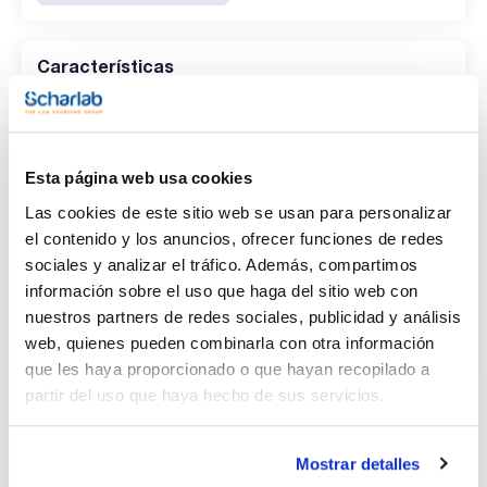
Características
Disolvente
(1)
Acetone
Esta página web usa cookies
Envase
Las cookies de este sitio web se usan para personalizar
(1)
el contenido y los anuncios, ofrecer funciones de redes
Ampoule
sociales y analizar el tráfico. Además, compartimos
información sobre el uso que haga del sitio web con
Volumen
nuestros partners de redes sociales, publicidad y análisis
(1)
1 mL
web, quienes pueden combinarla con otra información
que les haya proporcionado o que hayan recopilado a
partir del uso que haya hecho de sus servicios.
Disolvente
Envase
Volumen
Mostrar detalles
Acetone
Ampoule
1 mL