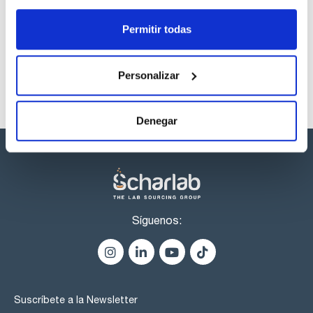
Referencia
Envase
Precio
CPAF263476
Comprar
x1mL
Permitir todas
Disponibilidad
Ver stock
Personalizar
Denegar
Síguenos:
Suscríbete a la Newsletter