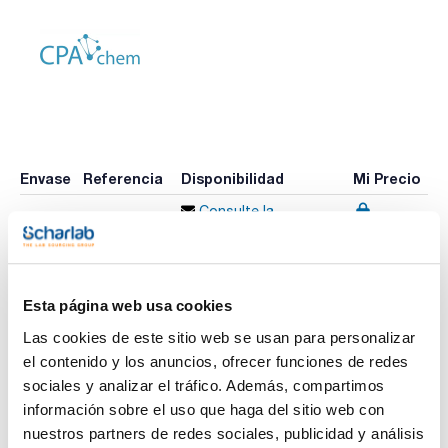
Envase
Referencia
Disponibilidad
Mi Precio
Consulte la
CPAF263299
x1mL
Comprar
disponibilidad
Esta página web usa cookies
Imprimir ficha de
producto
Las cookies de este sitio web se usan para personalizar
Características
el contenido y los anuncios, ofrecer funciones de redes
Disolvente : Dichloromethane
Envase : Ampoule
sociales y analizar el tráfico. Además, compartimos
Volumen : 1 mL
información sobre el uso que haga del sitio web con
Ver más
Composition:
nuestros partners de redes sociales, publicidad y análisis
Acenaphthylene 200ug/ml [208-96-8]