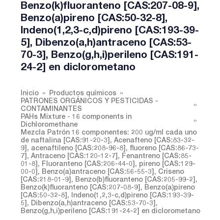
Benzo(k)fluoranteno [CAS:207-08-9],
Benzo(a)pireno [CAS:50-32-8],
Indeno(1,2,3-c,d)pireno [CAS:193-39-
5], Dibenzo(a,h)antraceno [CAS:53-
70-3], Benzo(g,h,i)perileno [CAS:191-
24-2] en diclorometano
Inicio
Productos químicos
PATRONES ORGÁNICOS Y PESTICIDAS -
CONTAMINANTES
PAHs Mixture - 16 components in
Dichloromethane
Mezcla Patrón 16 componentes: 200 ug/ml cada uno
de naftalina [CAS:91-20-3], Acenafteno [CAS:83-32-
9], acenaftileno [CAS:208-96-8], fluoreno [CAS:86-73-
7], Antraceno [CAS:120-12-7], Fenantreno [CAS:85-
01-8], Fluoranteno [CAS:206-44-0], pireno [CAS:129-
00-0], Benzo(a)antraceno [CAS:56-55-3], Criseno
[CAS:218-01-9], Benzo(b)fluoranteno [CAS:205-99-2],
Benzo(k)fluoranteno [CAS:207-08-9], Benzo(a)pireno
[CAS:50-32-8], Indeno(1,2,3-c,d)pireno [CAS:193-39-
5], Dibenzo(a,h)antraceno [CAS:53-70-3],
Benzo(g,h,i)perileno [CAS:191-24-2] en diclorometano