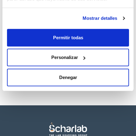
(1)
1 mL
Mostrar detalles
Disolvente
Envase
Volumen
Permitir todas
Dichloromethane /
Ampoule
1 mL
Benzene (1/1)
Referencia
Envase
Precio
Personalizar
CPAF128610
Comprar
x1mL
Disponibilidad
Ver stock
Denegar