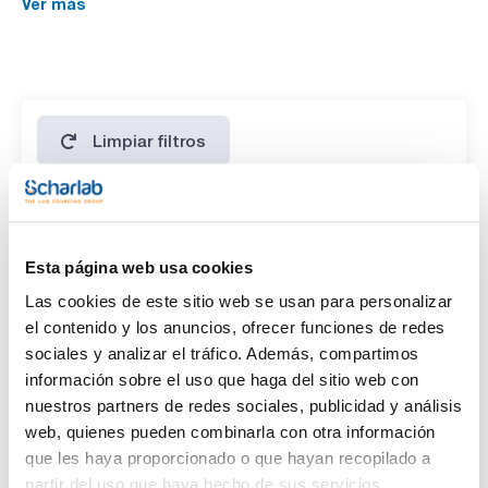
Ver más
Limpiar filtros
Características
Esta página web usa cookies
Disolvente
Las cookies de este sitio web se usan para personalizar
(1)
Dichloromethane / Benzene (1/1)
el contenido y los anuncios, ofrecer funciones de redes
sociales y analizar el tráfico. Además, compartimos
Envase
información sobre el uso que haga del sitio web con
(1)
Ampoule
nuestros partners de redes sociales, publicidad y análisis
web, quienes pueden combinarla con otra información
Volumen
que les haya proporcionado o que hayan recopilado a
partir del uso que haya hecho de sus servicios.