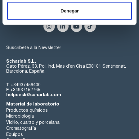
Denegar
Síguenos:
Suscríbete a la Newsletter
Scharlab S.L.
Gato Pérez, 33. Pol. Ind. Mas d’en Cisa E08181 Sentmenat,
Barcelona, España
T
+34937456400
F
+34937152765
helpdesk@scharlab.com
Material de laboratorio
Productos químicos
Microbiología
Vidrio, cuarzo y porcelana
Cromatografía
Equipos