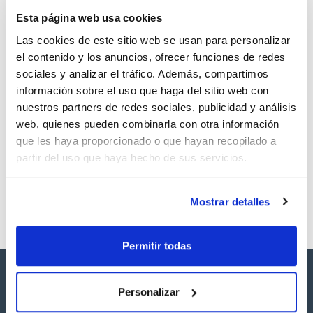
TDS / Ficha técnica
COA
Esta página web usa cookies
Regístrate para
Regístrate para
descargas
descargas
Las cookies de este sitio web se usan para personalizar
SDS/ Hoja de seguridad
el contenido y los anuncios, ofrecer funciones de redes
Regístrate para
sociales y analizar el tráfico. Además, compartimos
descargas
información sobre el uso que haga del sitio web con
nuestros partners de redes sociales, publicidad y análisis
Los productos marcados con esta imagen son
web, quienes pueden combinarla con otra información
productos marca Scharlau habitualmente en stock,
que les haya proporcionado o que hayan recopilado a
listos para una entrega inmediata.
partir del uso que haya hecho de sus servicios.
Mostrar detalles
Permitir todas
Personalizar