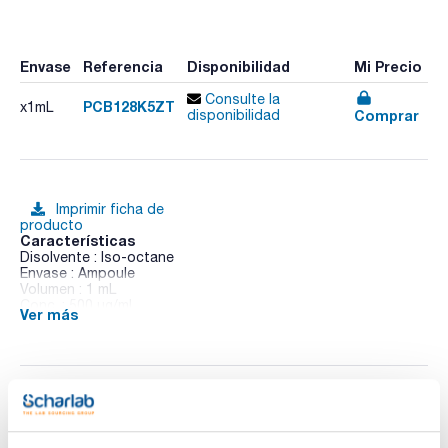
Envase
Referencia
Disponibilidad
Mi Precio
Consulte la
PCB128K5ZT
x1mL
Comprar
disponibilidad
Imprimir ficha de
producto
Características
Disolvente : Iso-octane
Envase : Ampoule
Volumen : 1 mL
Conc. : 500 ug/ml
Ver más
CAS : [38380-07-3]
PCB 128 in Iso-octane
Documentación técnica