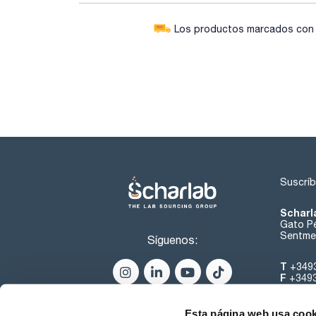
Los productos marcados con e
Suscríb
Scharl
Gato Pé
Sentmen
Síguenos:
T
+349
F
+349
helpde
Esta página web usa cook