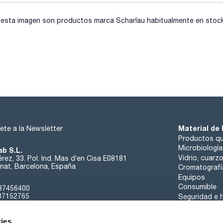
sta imagen son productos marca Scharlau habitualmente en stock, 
Material de 
ete a la Newsletter
Productos qu
Microbiología
ab S.L.
Vidrio, cuarz
rez, 33. Pol. Ind. Mas d’en Cisa E08181
at, Barcelona, España
Cromatografí
Equipos
Consumible
37456400
37152765
Seguridad e h
sk@scharlab.com
ies