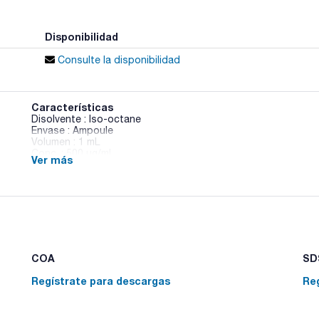
Disponibilidad
Consulte la disponibilidad
Características
Disolvente : Iso-octane
Envase : Ampoule
Volumen : 1 mL
Conc. : 500 ug/ml
Ver más
CAS : [35694-04-3]
PCB 133 in Iso-octane
COA
SDS
Regístrate para descargas
Re