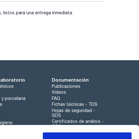
listos para una entrega inmediata.
laboratorio
Documentación
ímicos
Publicaciones
Videos
o y porcelana
FAQ
a
Fichas técnicas - TDS
Hojas de seguridad -
SDS
Certificados de análisis -
igiene
COA
Aplicaciones