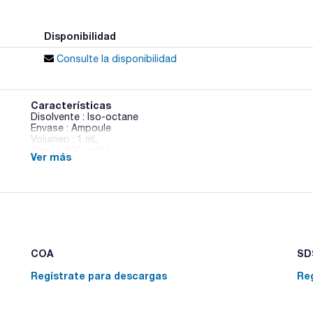
Disponibilidad
Consulte la disponibilidad
Características
Disolvente : Iso-octane
Envase : Ampoule
Volumen : 1 mL
Conc. : 100 ug/ml
Ver más
CAS : [2974-90-5]
PCB 13 in Iso-octane
COA
SDS
Regístrate para descargas
Re