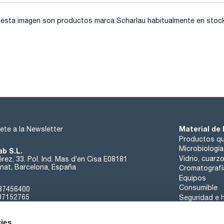
sta imagen son productos marca Scharlau habitualmente en stock, 
Material de 
ete a la Newsletter
Productos qu
Microbiología
ab S.L.
Vidrio, cuarz
rez, 33. Pol. Ind. Mas d’en Cisa E08181
at, Barcelona, España
Cromatografí
Equipos
Consumible
37456400
37152765
Seguridad e h
sk@scharlab.com
ies