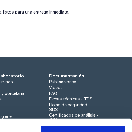
listos para una entrega inmediata.
laboratorio
Documentación
ímicos
Publicaciones
Videos
o y porcelana
FAQ
a
Fichas técnicas - TDS
Hojas de seguridad -
SDS
Certificados de análisis -
igiene
COA
Aplicaciones