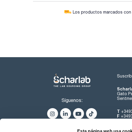
Los productos marcados con e
Suscríb
Scharl
Gato Pé
Sentmen
Síguenos:
T
+349
F
+349
helpde
Esta página web usa cook