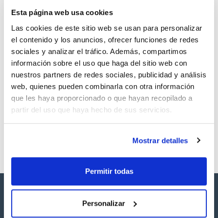
TDS / Ficha técnica
COA
Esta página web usa cookies
Regístrate para
Regístrate para
descargas
descargas
Las cookies de este sitio web se usan para personalizar
SDS/ Hoja de seguridad
el contenido y los anuncios, ofrecer funciones de redes
Regístrate para
sociales y analizar el tráfico. Además, compartimos
descargas
información sobre el uso que haga del sitio web con
nuestros partners de redes sociales, publicidad y análisis
Los productos marcados con esta imagen son
web, quienes pueden combinarla con otra información
productos marca Scharlau habitualmente en stock,
que les haya proporcionado o que hayan recopilado a
listos para una entrega inmediata.
partir del uso que haya hecho de sus servicios.
Mostrar detalles
Permitir todas
Personalizar