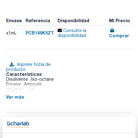
Envase
Referencia
Disponibilidad
Mi Precio
Consulte la
PCB149K5ZT
x1mL
Comprar
disponibilidad
Imprimir ficha de
producto
Características
Disolvente : Iso-octane
Envase : Ampoule
Volumen : 1 mL
Conc. : 500 ug/ml
Ver más
CAS : [38380-04-0]
PCB 149 in Iso-octane
Documentación técnica