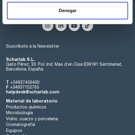
Denegar
Síguenos:
Suscríbete a la Newsletter
Scharlab S.L.
Gato Pérez, 33. Pol. Ind. Mas d’en Cisa E08181 Sentmenat,
Barcelona, España
T
+34937456400
F
+34937152765
helpdesk@scharlab.com
Material de laboratorio
Productos químicos
Microbiología
Vidrio, cuarzo y porcelana
Cromatografía
Equipos