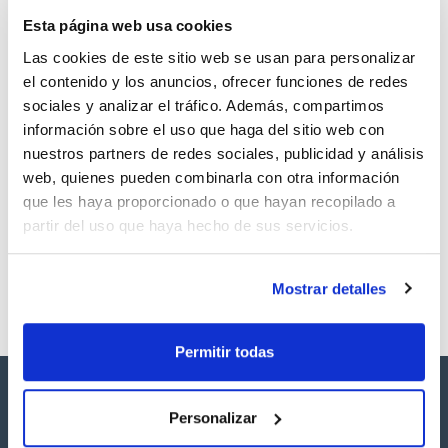
TDS / Ficha técnica
COA
Esta página web usa cookies
Regístrate para
Regístrate para
descargas
descargas
Las cookies de este sitio web se usan para personalizar
SDS/ Hoja de seguridad
el contenido y los anuncios, ofrecer funciones de redes
Regístrate para
sociales y analizar el tráfico. Además, compartimos
descargas
información sobre el uso que haga del sitio web con
nuestros partners de redes sociales, publicidad y análisis
Los productos marcados con esta imagen son
web, quienes pueden combinarla con otra información
productos marca Scharlau habitualmente en stock,
que les haya proporcionado o que hayan recopilado a
listos para una entrega inmediata.
partir del uso que haya hecho de sus servicios.
Mostrar detalles
Permitir todas
Personalizar