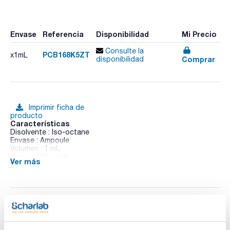
Envase
Referencia
Disponibilidad
Mi Precio
Consulte la
PCB168K5ZT
x1mL
Comprar
disponibilidad
Imprimir ficha de
producto
Características
Disolvente : Iso-octane
Envase : Ampoule
Volumen : 1 mL
Conc. : 500 ug/ml
Ver más
CAS : [59291-65-5]
PCB 168 in Iso-octane
Documentación técnica