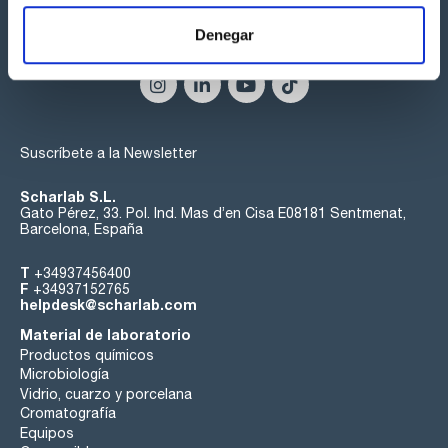
Denegar
Síguenos:
Suscríbete a la Newsletter
Scharlab S.L.
Gato Pérez, 33. Pol. Ind. Mas d’en Cisa E08181 Sentmenat,
Barcelona, España
T
+34937456400
F
+34937152765
helpdesk@scharlab.com
Material de laboratorio
Productos químicos
Microbiología
Vidrio, cuarzo y porcelana
Cromatografía
Equipos