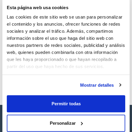
TDS / Ficha técnica
COA
Esta página web usa cookies
Regístrate para
Regístrate para
descargas
descargas
Las cookies de este sitio web se usan para personalizar
SDS/ Hoja de seguridad
el contenido y los anuncios, ofrecer funciones de redes
Regístrate para
sociales y analizar el tráfico. Además, compartimos
descargas
información sobre el uso que haga del sitio web con
nuestros partners de redes sociales, publicidad y análisis
Los productos marcados con esta imagen son
web, quienes pueden combinarla con otra información
productos marca Scharlau habitualmente en stock,
que les haya proporcionado o que hayan recopilado a
listos para una entrega inmediata.
partir del uso que haya hecho de sus servicios.
Mostrar detalles
Permitir todas
Personalizar