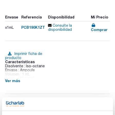
Envase
Referencia
Disponibilidad
Mi Precio
Consulte la
PCB190K1ZT
x1mL
Comprar
disponibilidad
Imprimir ficha de
producto
Características
Disolvente : Iso-octane
Envase : Ampoule
Volumen : 1 mL
Conc. : 100 ug/ml
Ver más
CAS : [41411-64-7]
PCB 190 in Iso-octane
Documentación técnica