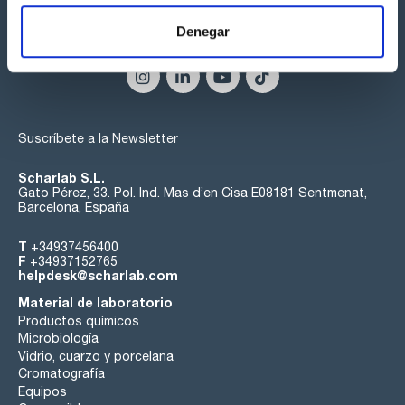
Denegar
Síguenos:
Suscríbete a la Newsletter
Scharlab S.L.
Gato Pérez, 33. Pol. Ind. Mas d’en Cisa E08181 Sentmenat,
Barcelona, España
T
+34937456400
F
+34937152765
helpdesk@scharlab.com
Material de laboratorio
Productos químicos
Microbiología
Vidrio, cuarzo y porcelana
Cromatografía
Equipos